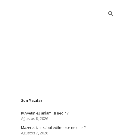
Sidebar
Son Yazılar
vdcasino
Kuvvetin eş anlamlısı nedir ?
Ağustos 8, 2026
Mazeret izni kabul edilmezse ne olur ?
Ağustos 7, 2026