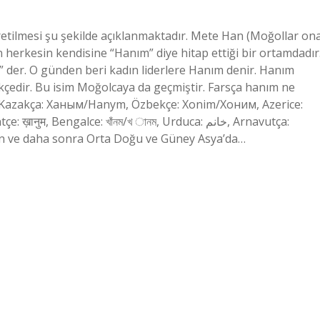
retilmesi şu şekilde açıklanmaktadır. Mete Han (Moğollar on
 herkesin kendisine “Hanım” diye hitap ettiği bir ortamdadır
” der. O günden beri kadın liderlere Hanım denir. Hanım
edir. Bu isim Moğolcaya da geçmiştir. Farsça hanım ne
zakça: Ханым/Hanym, Özbekçe: Xonim/Хоним, Azerice:
en ve daha sonra Orta Doğu ve Güney Asya’da…