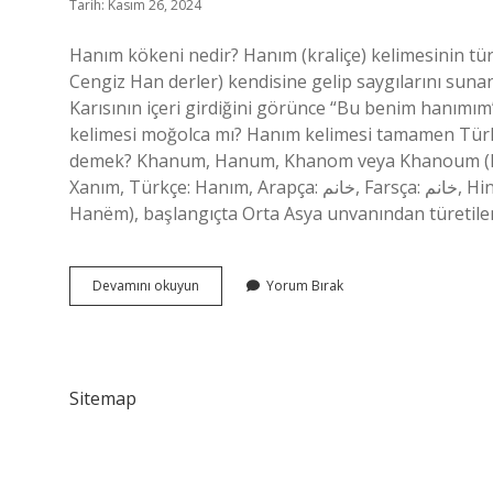
Tarih: Kasım 26, 2024
Hanım kökeni nedir? Hanım (kraliçe) kelimesinin tü
Cengiz Han derler) kendisine gelip saygılarını sunan
Karısının içeri girdiğini görünce “Bu benim hanımım
kelimesi moğolca mı? Hanım kelimesi tamamen Türkç
demek? Khanum, Hanum, Khanom veya Khanoum (Ka
Xanım, Türkçe: Hanım, Arapça: خانم, Farsça: خانم, Hintçe: ख़ानुम, Bengalce: খাঁনম/খ ানম, Urduca: خانم, Arnavutça:
Hanëm), başlangıçta Orta Asya unvanından türetil
Hanım
Devamını okuyun
Yorum Bırak
Hangi
Kökenli
Sitemap