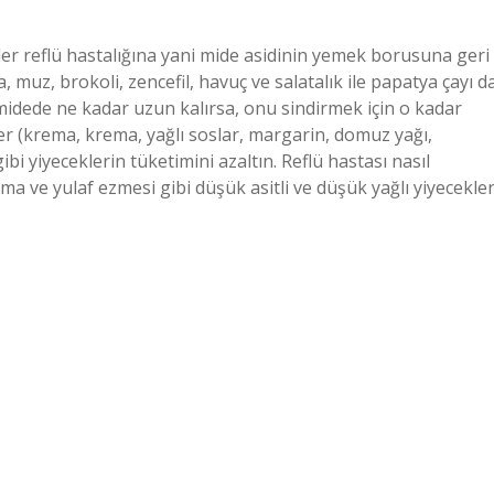
nler reflü hastalığına yani mide asidinin yemek borusuna geri
, muz, brokoli, zencefil, havuç ve salatalık ile papatya çayı d
r midede ne kadar uzun kalırsa, onu sindirmek için o kadar
kler (krema, krema, yağlı soslar, margarin, domuz yağı,
bi yiyeceklerin tüketimini azaltın. Reflü hastası nasıl
lma ve yulaf ezmesi gibi düşük asitli ve düşük yağlı yiyecekle