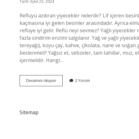
Tarih: Eylül 23, 2024
Reflüyü azdıran yiyecekler nelerdir? Lif içeren besi
kaçmasına iyi gelen besinler arasındadır. Ayrıca elma
reflüye iyi gelir. Reflü neyi sevmez? Yağlı yiyecekle
fazla sindirim enzimi salgılanır. Yağ ve yağlı yiyece
tereyağı), koyu çay, kahve, çikolata, nane ve soğan gi
beslenmeli? Yağsız et, sebzeler, tam tahıllar, muz, e
içermelidir. Hangi…
Reflüsü
Devamını okuyun
2 Yorum
Olanlar
Ne
Yememeli
Sitemap