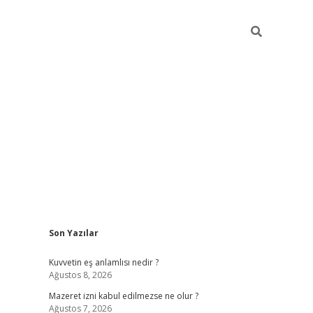
Sidebar
Son Yazılar
vdcasino
Kuvvetin eş anlamlısı nedir ?
Ağustos 8, 2026
Mazeret izni kabul edilmezse ne olur ?
Ağustos 7, 2026