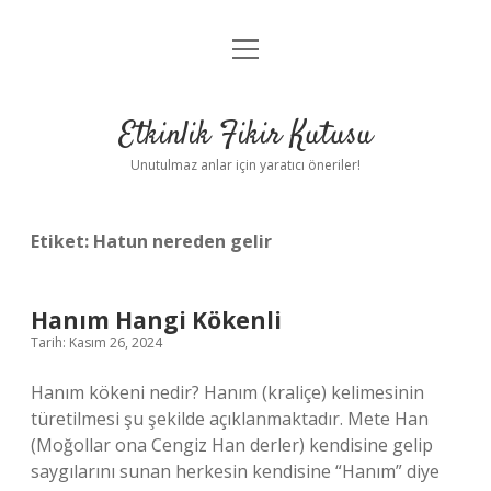
menüyü
Anasayfa
aç
Gizlilik Politikası
Etkinlik Fikir Kutusu
Yasal Uyarı
Unutulmaz anlar için yaratıcı öneriler!
Hakkımızda
Etiket:
Hatun nereden gelir
Hanım Hangi Kökenli
Tarih: Kasım 26, 2024
Hanım kökeni nedir? Hanım (kraliçe) kelimesinin
türetilmesi şu şekilde açıklanmaktadır. Mete Han
(Moğollar ona Cengiz Han derler) kendisine gelip
saygılarını sunan herkesin kendisine “Hanım” diye