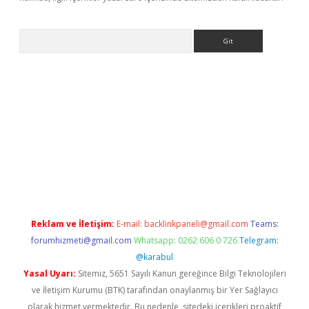
Arama
ino
Reklam ve İletişim:
E-mail:
backlinkpaneli@gmail.com
Teams:
forumhizmeti@gmail.com
Whatsapp: 0262 606 0 726
Telegram:
@karabul
Yasal Uyarı:
Sitemiz, 5651 Sayılı Kanun gereğince Bilgi Teknolojileri
ve İletişim Kurumu (BTK) tarafından onaylanmış bir Yer Sağlayıcı
olarak hizmet vermektedir. Bu nedenle, sitedeki içerikleri proaktif