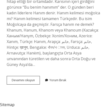
hitap ettiği bir ortamdadır. Karısının içeri girdiğini
görünce “Bu benim hanımım” der. O günden beri
kadın liderlere Hanım denir. Hanım kelimesi moğolca
mı? Hanım kelimesi tamamen Türkçedir. Bu isim
Moğolcaya da geçmiştir. Farsça hanım ne demek?
Khanum, Hanum, Khanom veya Khanoum (Kazakça:
Ханым/Hanym, Özbekçe: Xonim/Хоним, Azerice:
Xanım, Türkçe: Hanım, Arapça: خانم, Farsça: خانم,
Hintçe: ख़ानुम, Bengalce: খাঁনম/খ ানম, Urduca: خانم,
Arnavutça: Hanëm), başlangıçta Orta Asya
unvanından türetilen ve daha sonra Orta Doğu ve
Güney Asya’da…
Hanım
Devamını okuyun
Yorum Bırak
Hangi
Kökenli
Sitemap