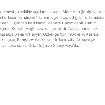
retilmesi şu şekilde açıklanmaktadır. Mete Han (Moğollar on
 herkesin kendisine “Hanım” diye hitap ettiği bir ortamdadır
” der. O günden beri kadın liderlere Hanım denir. Hanım
edir. Bu isim Moğolcaya da geçmiştir. Farsça hanım ne
zakça: Ханым/Hanym, Özbekçe: Xonim/Хоним, Azerice:
en ve daha sonra Orta Doğu ve Güney Asya’da…