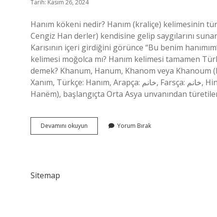
Tarih: Kasım 26, 2024
Hanım kökeni nedir? Hanım (kraliçe) kelimesinin tü
Cengiz Han derler) kendisine gelip saygılarını sunan
Karısının içeri girdiğini görünce “Bu benim hanımım
kelimesi moğolca mı? Hanım kelimesi tamamen Türkç
demek? Khanum, Hanum, Khanom veya Khanoum (Ka
Xanım, Türkçe: Hanım, Arapça: خانم, Farsça: خانم, Hintçe: ख़ानुम, Bengalce: খাঁনম/খ ানম, Urduca: خانم, Arnavutça:
Hanëm), başlangıçta Orta Asya unvanından türetil
Hanım
Devamını okuyun
Yorum Bırak
Hangi
Kökenli
Sitemap