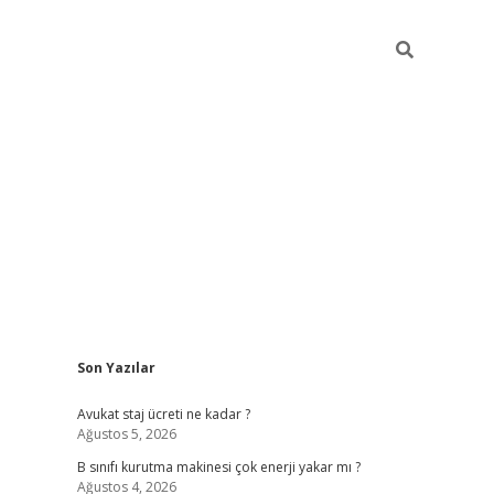
Sidebar
Son Yazılar
vdcasino
Avukat staj ücreti ne kadar ?
Ağustos 5, 2026
B sınıfı kurutma makinesi çok enerji yakar mı ?
Ağustos 4, 2026