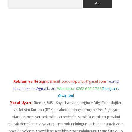
Arama
ino
Reklam ve İletişim:
E-mail:
backlinkpaneli@gmail.com
Teams:
forumhizmeti@gmail.com
Whatsapp: 0262 606 0 726
Telegram:
@karabul
Yasal Uyarı:
Sitemiz, 5651 Sayılı Kanun gereğince Bilgi Teknolojileri
ve İletişim Kurumu (BTK) tarafından onaylanmış bir Yer Sağlayıcı
olarak hizmet vermektedir. Bu nedenle, sitedeki içerikleri proaktif
olarak denetleme veya araştırma yükümlülüğümüz bulunmamaktadır.
Ancak, üyelerimiz yazdıkları içeriklerin sorumluluğunu taşımakta olup,