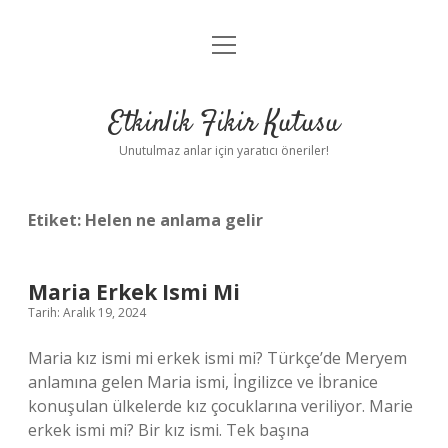
menüyü
Anasayfa
aç
Gizlilik Politikası
Etkinlik Fikir Kutusu
Yasal Uyarı
Unutulmaz anlar için yaratıcı öneriler!
Hakkımızda
Etiket:
Helen ne anlama gelir
Maria Erkek Ismi Mi
Tarih: Aralık 19, 2024
Maria kız ismi mi erkek ismi mi? Türkçe’de Meryem
anlamına gelen Maria ismi, İngilizce ve İbranice
konuşulan ülkelerde kız çocuklarına veriliyor. Marie
erkek ismi mi? Bir kız ismi. Tek başına