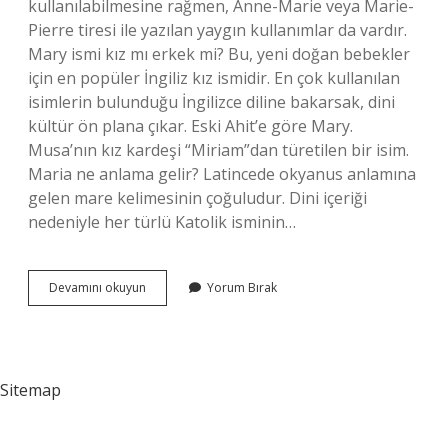
kullanılabilmesine rağmen, Anne-Marie veya Marie-
Pierre tiresi ile yazılan yaygın kullanımlar da vardır.
Mary ismi kız mı erkek mi? Bu, yeni doğan bebekler
için en popüler İngiliz kız ismidir. En çok kullanılan
isimlerin bulunduğu İngilizce diline bakarsak, dini
kültür ön plana çıkar. Eski Ahit’e göre Mary.
Musa’nın kız kardeşi “Miriam”dan türetilen bir isim.
Maria ne anlama gelir? Latincede okyanus anlamına
gelen mare kelimesinin çoğuludur. Dini içeriği
nedeniyle her türlü Katolik isminin…
Maria
Devamını okuyun
Yorum Bırak
Erkek
Ismi
Mi
Sitemap