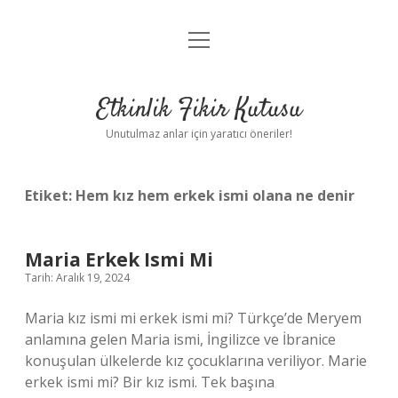
menüyü
Anasayfa
aç
Gizlilik Politikası
Etkinlik Fikir Kutusu
Yasal Uyarı
Unutulmaz anlar için yaratıcı öneriler!
Hakkımızda
Etiket:
Hem kız hem erkek ismi olana ne denir
Maria Erkek Ismi Mi
Tarih: Aralık 19, 2024
Maria kız ismi mi erkek ismi mi? Türkçe’de Meryem
anlamına gelen Maria ismi, İngilizce ve İbranice
konuşulan ülkelerde kız çocuklarına veriliyor. Marie
erkek ismi mi? Bir kız ismi. Tek başına