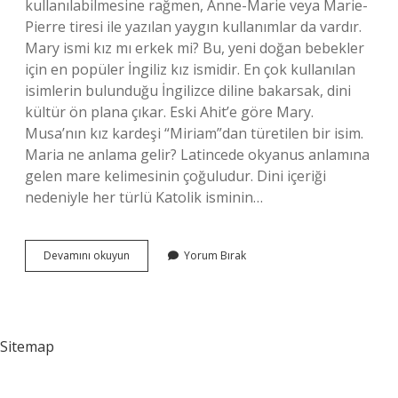
kullanılabilmesine rağmen, Anne-Marie veya Marie-
Pierre tiresi ile yazılan yaygın kullanımlar da vardır.
Mary ismi kız mı erkek mi? Bu, yeni doğan bebekler
için en popüler İngiliz kız ismidir. En çok kullanılan
isimlerin bulunduğu İngilizce diline bakarsak, dini
kültür ön plana çıkar. Eski Ahit’e göre Mary.
Musa’nın kız kardeşi “Miriam”dan türetilen bir isim.
Maria ne anlama gelir? Latincede okyanus anlamına
gelen mare kelimesinin çoğuludur. Dini içeriği
nedeniyle her türlü Katolik isminin…
Maria
Devamını okuyun
Yorum Bırak
Erkek
Ismi
Mi
Sitemap