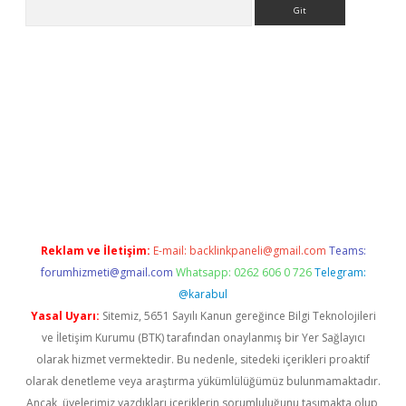
Arama
ino
Reklam ve İletişim:
E-mail:
backlinkpaneli@gmail.com
Teams:
forumhizmeti@gmail.com
Whatsapp: 0262 606 0 726
Telegram:
@karabul
Yasal Uyarı:
Sitemiz, 5651 Sayılı Kanun gereğince Bilgi Teknolojileri
ve İletişim Kurumu (BTK) tarafından onaylanmış bir Yer Sağlayıcı
olarak hizmet vermektedir. Bu nedenle, sitedeki içerikleri proaktif
olarak denetleme veya araştırma yükümlülüğümüz bulunmamaktadır.
Ancak, üyelerimiz yazdıkları içeriklerin sorumluluğunu taşımakta olup,