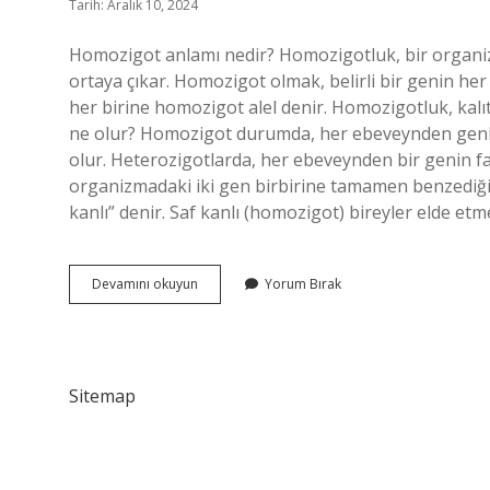
Tarih: Aralık 10, 2024
Homozigot anlamı nedir? Homozigotluk, bir organi
ortaya çıkar. Homozigot olmak, belirli bir genin her
her birine homozigot alel denir. Homozigotluk, kalıt
ne olur? Homozigot durumda, her ebeveynden genin 
olur. Heterozigotlarda, her ebeveynden bir genin fa
organizmadaki iki gen birbirine tamamen benzediği
kanlı” denir. Saf kanlı (homozigot) bireyler elde etm
Homozigot
Devamını okuyun
Yorum Bırak
Ne
Demek
Sitemap