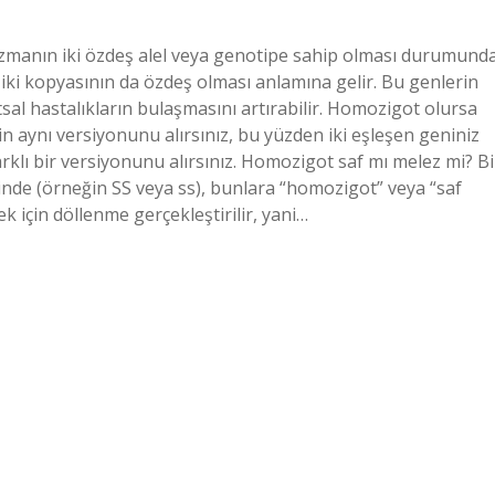
zmanın iki özdeş alel veya genotipe sahip olması durumund
 iki kopyasının da özdeş olması anlamına gelir. Bu genlerin
sal hastalıkların bulaşmasını artırabilir. Homozigot olursa
aynı versiyonunu alırsınız, bu yüzden iki eşleşen geniniz
rklı bir versiyonunu alırsınız. Homozigot saf mı melez mi? Bi
nde (örneğin SS veya ss), bunlara “homozigot” veya “saf
ek için döllenme gerçekleştirilir, yani…