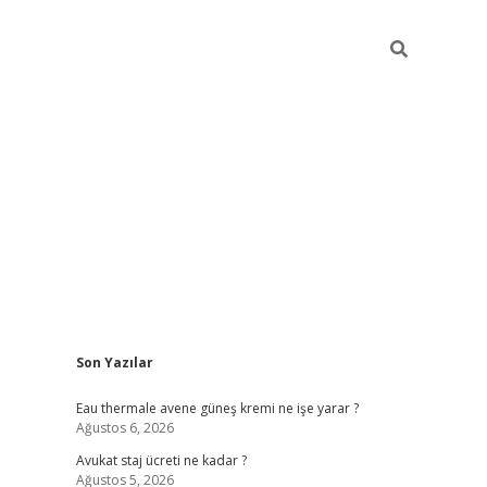
Sidebar
Son Yazılar
vdcasino
Eau thermale avene güneş kremi ne işe yarar ?
Ağustos 6, 2026
Avukat staj ücreti ne kadar ?
Ağustos 5, 2026