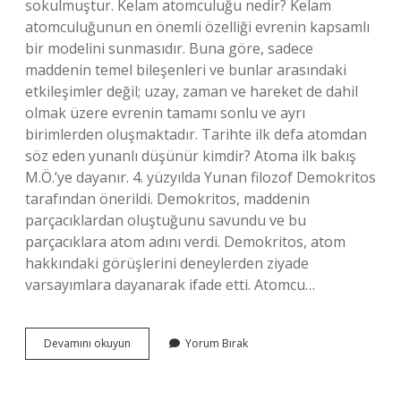
sokulmuştur. Kelam atomculuğu nedir? Kelam
atomculuğunun en önemli özelliği evrenin kapsamlı
bir modelini sunmasıdır. Buna göre, sadece
maddenin temel bileşenleri ve bunlar arasındaki
etkileşimler değil; uzay, zaman ve hareket de dahil
olmak üzere evrenin tamamı sonlu ve ayrı
birimlerden oluşmaktadır. Tarihte ilk defa atomdan
söz eden yunanlı düşünür kimdir? Atoma ilk bakış
M.Ö.’ye dayanır. 4. yüzyılda Yunan filozof Demokritos
tarafından önerildi. Demokritos, maddenin
parçacıklardan oluştuğunu savundu ve bu
parçacıklara atom adını verdi. Demokritos, atom
hakkındaki görüşlerini deneylerden ziyade
varsayımlara dayanarak ifade etti. Atomcu…
Atom
Devamını okuyun
Yorum Bırak
Nazariyesini
Kelam
Ilmine