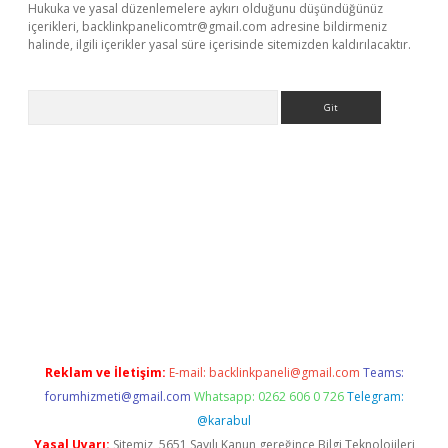
Hukuka ve yasal düzenlemelere aykırı olduğunu düşündüğünüz
içerikleri,
backlinkpanelicomtr@gmail.com
adresine bildirmeniz
halinde, ilgili içerikler yasal süre içerisinde sitemizden kaldırılacaktır.
Arama
ino
Reklam ve İletişim:
E-mail:
backlinkpaneli@gmail.com
Teams:
forumhizmeti@gmail.com
Whatsapp: 0262 606 0 726
Telegram:
@karabul
Yasal Uyarı:
Sitemiz, 5651 Sayılı Kanun gereğince Bilgi Teknolojileri