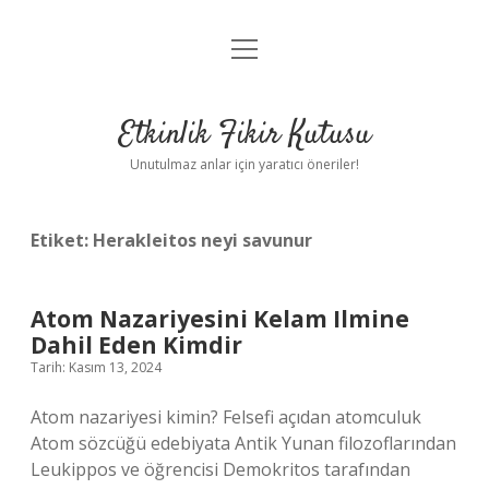
menüyü
Anasayfa
aç
Gizlilik Politikası
Etkinlik Fikir Kutusu
Yasal Uyarı
Unutulmaz anlar için yaratıcı öneriler!
Hakkımızda
Etiket:
Herakleitos neyi savunur
Atom Nazariyesini Kelam Ilmine
Dahil Eden Kimdir
Tarih: Kasım 13, 2024
Atom nazariyesi kimin? Felsefi açıdan atomculuk
Atom sözcüğü edebiyata Antik Yunan filozoflarından
Leukippos ve öğrencisi Demokritos tarafından