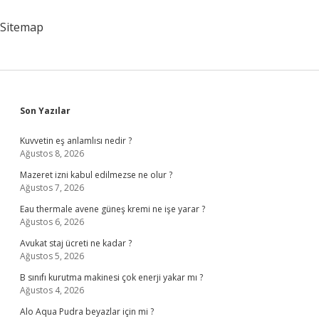
Dahil
Eden
Sitemap
Kimdir
Sidebar
Son Yazılar
Kuvvetin eş anlamlısı nedir ?
Ağustos 8, 2026
Mazeret izni kabul edilmezse ne olur ?
Ağustos 7, 2026
Eau thermale avene güneş kremi ne işe yarar ?
Ağustos 6, 2026
Avukat staj ücreti ne kadar ?
Ağustos 5, 2026
B sınıfı kurutma makinesi çok enerji yakar mı ?
Ağustos 4, 2026
Alo Aqua Pudra beyazlar için mi ?