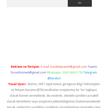
Arama
ino
Reklam ve İletişim:
E-mail:
backlinkpaneli@gmail.com
Teams:
forumhizmeti@gmail.com
Whatsapp: 0262 606 0 726
Telegram:
@karabul
Yasal Uyarı:
Sitemiz, 5651 Sayılı Kanun gereğince Bilgi Teknolojileri
ve İletişim Kurumu (BTK) tarafından onaylanmış bir Yer Sağlayıcı
olarak hizmet vermektedir. Bu nedenle, sitedeki içerikleri proaktif
olarak denetleme veya araştırma yükümlülüğümüz bulunmamaktadır.
Ancak, üyelerimiz yazdıkları içeriklerin sorumluluğunu taşımakta olup,