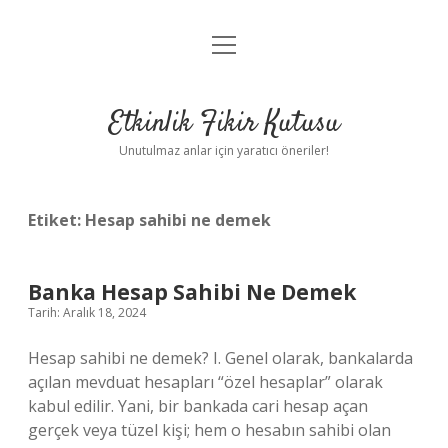
menüyü
Anasayfa
aç
Gizlilik Politikası
Etkinlik Fikir Kutusu
Yasal Uyarı
Unutulmaz anlar için yaratıcı öneriler!
Hakkımızda
Etiket:
Hesap sahibi ne demek
Banka Hesap Sahibi Ne Demek
Tarih: Aralık 18, 2024
Hesap sahibi ne demek? I. Genel olarak, bankalarda
açılan mevduat hesapları “özel hesaplar” olarak
kabul edilir. Yani, bir bankada cari hesap açan
gerçek veya tüzel kişi; hem o hesabın sahibi olan