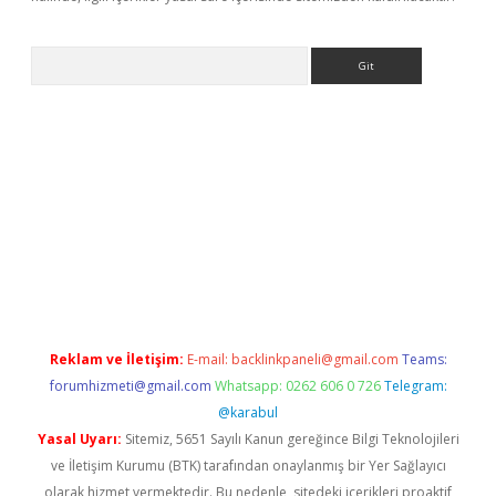
Arama
ino
Reklam ve İletişim:
E-mail:
backlinkpaneli@gmail.com
Teams:
forumhizmeti@gmail.com
Whatsapp: 0262 606 0 726
Telegram:
@karabul
Yasal Uyarı:
Sitemiz, 5651 Sayılı Kanun gereğince Bilgi Teknolojileri
ve İletişim Kurumu (BTK) tarafından onaylanmış bir Yer Sağlayıcı
olarak hizmet vermektedir. Bu nedenle, sitedeki içerikleri proaktif