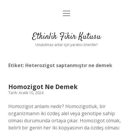
menüyü
Anasayfa
aç
Gizlilik Politikası
Etkinlik Fikir Kutusu
Yasal Uyarı
Unutulmaz anlar için yaratıcı öneriler!
Hakkımızda
Etiket:
Heterozigot saptanmıştır ne demek
Homozigot Ne Demek
Tarih: Aralık 10, 2024
Homozigot anlamı nedir? Homozigotluk, bir
organizmanın iki özdeş alel veya genotipe sahip
olması durumunda ortaya çıkar. Homozigot olmak,
belirli bir genin her iki kopyasının da özdeş olması