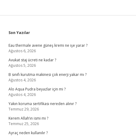
Sidebar
Son Yazılar
Eau thermale avene güneş kremi ne işe yarar ?
Ağustos 6, 2026
Avukat staj ücreti ne kadar ?
Ağustos 5, 2026
B sınıfı kurutma makinesi çok enerji yakar mı ?
Ağustos 4, 2026
Alo Aqua Pudra beyazlar için mi ?
Ağustos 4, 2026
Yakın koruma sertifikası nereden alınır ?
Temmuz 29, 2026
Kerem Allah’ın ismi mi ?
Temmuz 25, 2026
Ayraç neden kullanılır ?