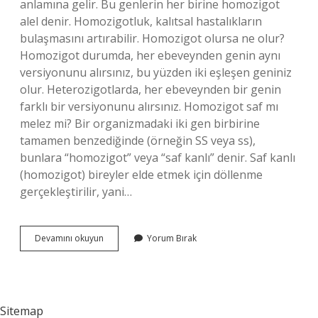
anlamına gelir. Bu genlerin her birine homozigot
alel denir. Homozigotluk, kalıtsal hastalıkların
bulaşmasını artırabilir. Homozigot olursa ne olur?
Homozigot durumda, her ebeveynden genin aynı
versiyonunu alırsınız, bu yüzden iki eşleşen geniniz
olur. Heterozigotlarda, her ebeveynden bir genin
farklı bir versiyonunu alırsınız. Homozigot saf mı
melez mi? Bir organizmadaki iki gen birbirine
tamamen benzediğinde (örneğin SS veya ss),
bunlara “homozigot” veya “saf kanlı” denir. Saf kanlı
(homozigot) bireyler elde etmek için döllenme
gerçekleştirilir, yani…
Homozigot
Devamını okuyun
Yorum Bırak
Ne
Demek
Sitemap