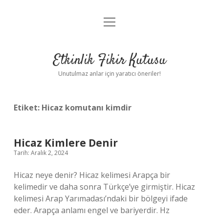
menüyü
Anasayfa
aç
Gizlilik Politikası
Etkinlik Fikir Kutusu
Yasal Uyarı
Unutulmaz anlar için yaratıcı öneriler!
Hakkımızda
Etiket:
Hicaz komutanı kimdir
Hicaz Kimlere Denir
Tarih: Aralık 2, 2024
Hicaz neye denir? Hicaz kelimesi Arapça bir
kelimedir ve daha sonra Türkçe’ye girmiştir. Hicaz
kelimesi Arap Yarımadası’ndaki bir bölgeyi ifade
eder. Arapça anlamı engel ve bariyerdir. Hz