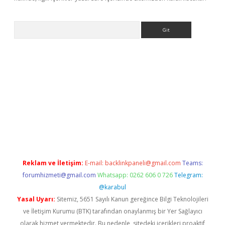
Arama
ino
Reklam ve İletişim:
E-mail:
backlinkpaneli@gmail.com
Teams:
forumhizmeti@gmail.com
Whatsapp: 0262 606 0 726
Telegram:
@karabul
Yasal Uyarı:
Sitemiz, 5651 Sayılı Kanun gereğince Bilgi Teknolojileri
ve İletişim Kurumu (BTK) tarafından onaylanmış bir Yer Sağlayıcı
olarak hizmet vermektedir. Bu nedenle, sitedeki içerikleri proaktif