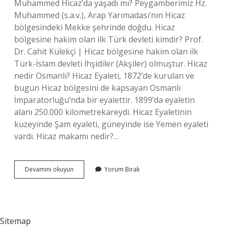
Muhammed Hicaz’da yaşadı mı? Peygamberimiz Hz.
Muhammed (s.a.v.), Arap Yarımadası’nın Hicaz
bölgesindeki Mekke şehrinde doğdu. Hicaz
bölgesine hakim olan ilk Türk devleti kimdir? Prof.
Dr. Cahit Külekçi | Hicaz bölgesine hakim olan ilk
Türk-İslam devleti İhşidiler (Akşiler) olmuştur. Hicaz
nedir Osmanlı? Hicaz Eyaleti, 1872’de kurulan ve
bugün Hicaz bölgesini de kapsayan Osmanlı
İmparatorluğu’nda bir eyalettir. 1899’da eyaletin
alanı 250.000 kilometrekareydi. Hicaz Eyaletinin
kuzeyinde Şam eyaleti, güneyinde ise Yemen eyaleti
vardı. Hicaz makamı nedir?…
Hicaz
Devamını okuyun
Yorum Bırak
Kimlere
Denir
Sitemap