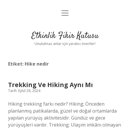
menüyü
Anasayfa
aç
Gizlilik Politikası
Etkinlik Fikir Kutusu
Yasal Uyarı
Unutulmaz anlar için yaratıcı öneriler!
Hakkımızda
Etiket:
Hike nedir
Trekking Ve Hiking Aynı Mı
Tarih: Eylül 26, 2024
Hiking trekking farkı nedir? Hiking; Önceden
planlanmış patikalarda, güzel ve doğal ortamlarda
yapılan yürüyüş aktivitesidir. Gündüz ve gece
yürüyüşleri vardır. Trekking; Ulaşım imkânı olmayan