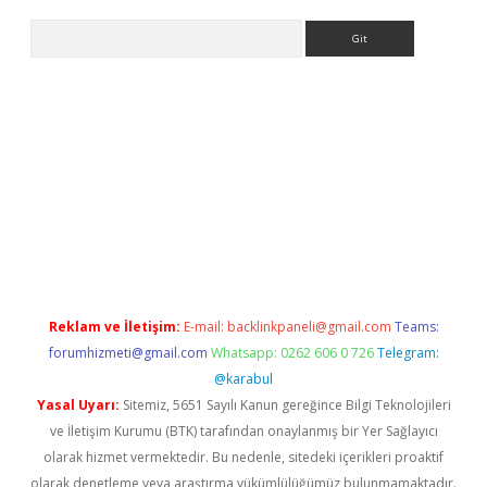
Arama
ino
Reklam ve İletişim:
E-mail:
backlinkpaneli@gmail.com
Teams:
forumhizmeti@gmail.com
Whatsapp: 0262 606 0 726
Telegram:
@karabul
Yasal Uyarı:
Sitemiz, 5651 Sayılı Kanun gereğince Bilgi Teknolojileri
ve İletişim Kurumu (BTK) tarafından onaylanmış bir Yer Sağlayıcı
olarak hizmet vermektedir. Bu nedenle, sitedeki içerikleri proaktif
olarak denetleme veya araştırma yükümlülüğümüz bulunmamaktadır.