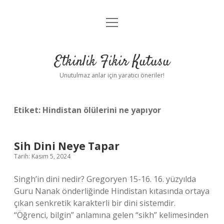
menüyü
Anasayfa
aç
Gizlilik Politikası
Etkinlik Fikir Kutusu
Yasal Uyarı
Unutulmaz anlar için yaratıcı öneriler!
Hakkımızda
Etiket:
Hindistan ölülerini ne yapıyor
Sih Dini Neye Tapar
Tarih: Kasım 5, 2024
Singh’in dini nedir? Gregoryen 15-16. 16. yüzyılda
Guru Nanak önderliğinde Hindistan kıtasında ortaya
çıkan senkretik karakterli bir dini sistemdir.
“Öğrenci, bilgin” anlamına gelen “sikh” kelimesinden