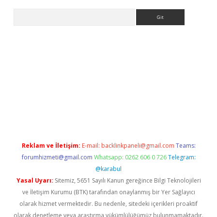
Arama
ino
Reklam ve İletişim:
E-mail:
backlinkpaneli@gmail.com
Teams:
forumhizmeti@gmail.com
Whatsapp: 0262 606 0 726
Telegram:
@karabul
Yasal Uyarı:
Sitemiz, 5651 Sayılı Kanun gereğince Bilgi Teknolojileri
ve İletişim Kurumu (BTK) tarafından onaylanmış bir Yer Sağlayıcı
olarak hizmet vermektedir. Bu nedenle, sitedeki içerikleri proaktif
olarak denetleme veya araştırma yükümlülüğümüz bulunmamaktadır.