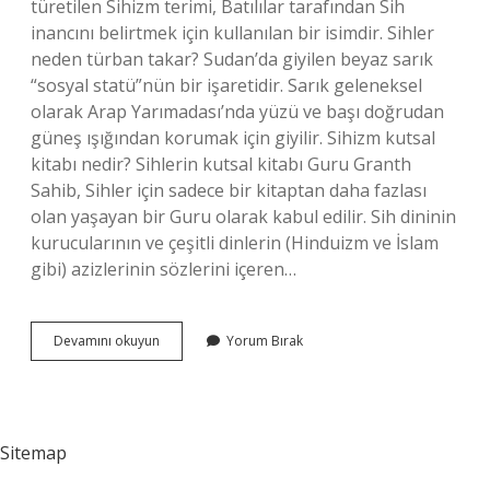
türetilen Sihizm terimi, Batılılar tarafından Sih
inancını belirtmek için kullanılan bir isimdir. Sihler
neden türban takar? Sudan’da giyilen beyaz sarık
“sosyal statü”nün bir işaretidir. Sarık geleneksel
olarak Arap Yarımadası’nda yüzü ve başı doğrudan
güneş ışığından korumak için giyilir. Sihizm kutsal
kitabı nedir? Sihlerin kutsal kitabı Guru Granth
Sahib, Sihler için sadece bir kitaptan daha fazlası
olan yaşayan bir Guru olarak kabul edilir. Sih dininin
kurucularının ve çeşitli dinlerin (Hinduizm ve İslam
gibi) azizlerinin sözlerini içeren…
Sih
Devamını okuyun
Yorum Bırak
Dini
Neye
Tapar
Sitemap