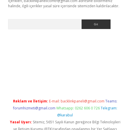
içerikleri,
backlinkpanelicomtr@gmail.com
adresine bildirmeniz
halinde, ilgili içerikler yasal süre içerisinde sitemizden kaldırılacaktır.
Arama
ino
Reklam ve İletişim:
E-mail:
backlinkpaneli@gmail.com
Teams:
forumhizmeti@gmail.com
Whatsapp: 0262 606 0 726
Telegram:
@karabul
Yasal Uyarı:
Sitemiz, 5651 Sayılı Kanun gereğince Bilgi Teknolojileri
ve İletişim Kurumu (BTK) tarafından onaylanmış bir Yer Sağlayıcı