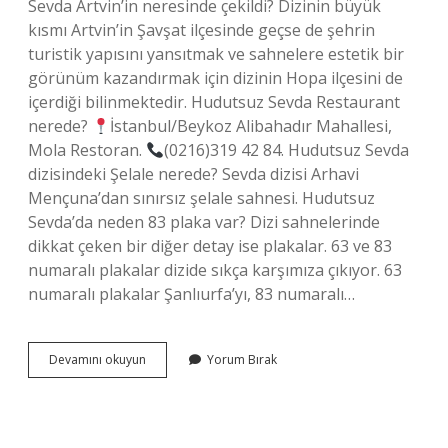
Sevda Artvin’in neresinde çekildi? Dizinin büyük
kısmı Artvin’in Şavşat ilçesinde geçse de şehrin
turistik yapısını yansıtmak ve sahnelere estetik bir
görünüm kazandırmak için dizinin Hopa ilçesini de
içerdiği bilinmektedir. Hudutsuz Sevda Restaurant
nerede?
İstanbul/Beykoz Alibahadır Mahallesi,
Mola Restoran.
(0216)319 42 84. Hudutsuz Sevda
dizisindeki Şelale nerede? Sevda dizisi Arhavi
Mençuna’dan sınırsız şelale sahnesi. Hudutsuz
Sevda’da neden 83 plaka var? Dizi sahnelerinde
dikkat çeken bir diğer detay ise plakalar. 63 ve 83
numaralı plakalar dizide sıkça karşımıza çıkıyor. 63
numaralı plakalar Şanlıurfa’yı, 83 numaralı…
Hudutsuz
Devamını okuyun
Yorum Bırak
Sevda
Nerede
Çekildi