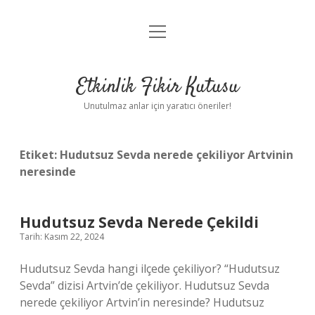
menüyü
Anasayfa
aç
Gizlilik Politikası
Etkinlik Fikir Kutusu
Yasal Uyarı
Unutulmaz anlar için yaratıcı öneriler!
Hakkımızda
Etiket:
Hudutsuz Sevda nerede çekiliyor Artvinin
neresinde
Hudutsuz Sevda Nerede Çekildi
Tarih: Kasım 22, 2024
Hudutsuz Sevda hangi ilçede çekiliyor? “Hudutsuz
Sevda” dizisi Artvin’de çekiliyor. Hudutsuz Sevda
nerede çekiliyor Artvin’in neresinde? Hudutsuz