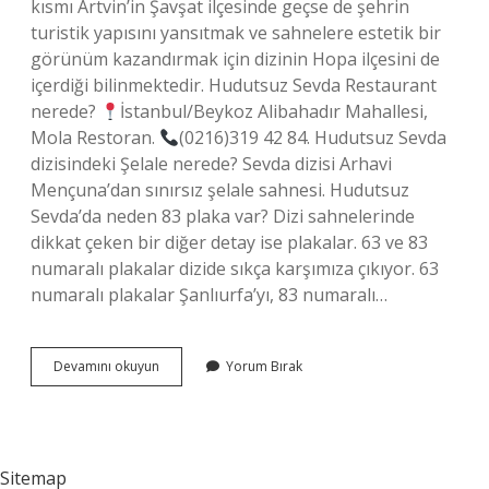
kısmı Artvin’in Şavşat ilçesinde geçse de şehrin
turistik yapısını yansıtmak ve sahnelere estetik bir
görünüm kazandırmak için dizinin Hopa ilçesini de
içerdiği bilinmektedir. Hudutsuz Sevda Restaurant
nerede?
İstanbul/Beykoz Alibahadır Mahallesi,
Mola Restoran.
(0216)319 42 84. Hudutsuz Sevda
dizisindeki Şelale nerede? Sevda dizisi Arhavi
Mençuna’dan sınırsız şelale sahnesi. Hudutsuz
Sevda’da neden 83 plaka var? Dizi sahnelerinde
dikkat çeken bir diğer detay ise plakalar. 63 ve 83
numaralı plakalar dizide sıkça karşımıza çıkıyor. 63
numaralı plakalar Şanlıurfa’yı, 83 numaralı…
Hudutsuz
Devamını okuyun
Yorum Bırak
Sevda
Nerede
Çekildi
Sitemap