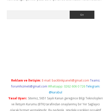
Arama
sino
Reklam ve İletişim:
E-mail:
backlinkpaneli@gmail.com
Teams:
forumhizmeti@gmail.com
Whatsapp: 0262 606 0 726
Telegram:
@karabul
Yasal Uyarı:
Sitemiz, 5651 Sayılı Kanun gereğince Bilgi Teknolojileri
ve İletişim Kurumu (BTK) tarafından onaylanmış bir Yer Sağlayıcı
olarak hizmet vermektedir. Bu nedenle, sitedeki içerikleri proaktif