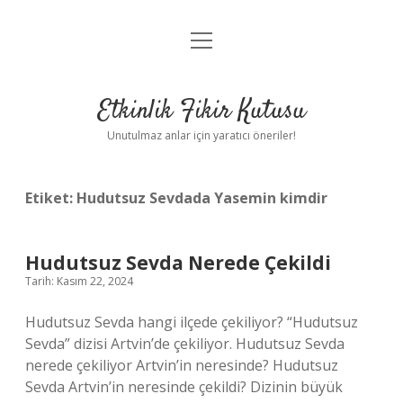
menüyü
Anasayfa
aç
Gizlilik Politikası
Etkinlik Fikir Kutusu
Yasal Uyarı
Unutulmaz anlar için yaratıcı öneriler!
Hakkımızda
Etiket:
Hudutsuz Sevdada Yasemin kimdir
Hudutsuz Sevda Nerede Çekildi
Tarih: Kasım 22, 2024
Hudutsuz Sevda hangi ilçede çekiliyor? “Hudutsuz
Sevda” dizisi Artvin’de çekiliyor. Hudutsuz Sevda
nerede çekiliyor Artvin’in neresinde? Hudutsuz
Sevda Artvin’in neresinde çekildi? Dizinin büyük