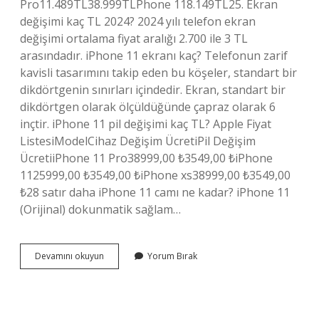
Pro11.489TL38.999TLPhone 118.149TL25. Ekran
değişimi kaç TL 2024? 2024 yılı telefon ekran
değişimi ortalama fiyat aralığı 2.700 ile 3 TL
arasındadır. iPhone 11 ekranı kaç? Telefonun zarif
kavisli tasarımını takip eden bu köşeler, standart bir
dikdörtgenin sınırları içindedir. Ekran, standart bir
dikdörtgen olarak ölçüldüğünde çapraz olarak 6
inçtir. iPhone 11 pil değişimi kaç TL? Apple Fiyat
ListesiModelCihaz Değişim ÜcretiPil Değişim
ÜcretiiPhone 11 Pro38999,00 ₺3549,00 ₺iPhone
1125999,00 ₺3549,00 ₺iPhone xs38999,00 ₺3549,00
₺28 satır daha iPhone 11 camı ne kadar? iPhone 11
(Orijinal) dokunmatik sağlam…
Iphone
Devamını okuyun
Yorum Bırak
11
Ekran
Tamiri
Ne