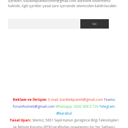
içerikleri,
backlinkpanelicomtr@gmail.com
adresine bildirmeniz
halinde, ilgili içerikler yasal süre içerisinde sitemizden kaldırılacaktır.
Arama
ino
Reklam ve İletişim:
E-mail:
backlinkpaneli@gmail.com
Teams:
forumhizmeti@gmail.com
Whatsapp: 0262 606 0 726
Telegram:
@karabul
Yasal Uyarı:
Sitemiz, 5651 Sayılı Kanun gereğince Bilgi Teknolojileri
ve İletişim Kurumu (BTK) tarafından onaylanmış bir Yer Sağlayıcı