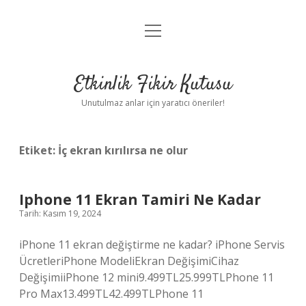
menüyü
Anasayfa
aç
Gizlilik Politikası
Etkinlik Fikir Kutusu
Yasal Uyarı
Unutulmaz anlar için yaratıcı öneriler!
Hakkımızda
Etiket:
İç ekran kırılırsa ne olur
Iphone 11 Ekran Tamiri Ne Kadar
Tarih: Kasım 19, 2024
iPhone 11 ekran değiştirme ne kadar? iPhone Servis
ÜcretleriPhone ModeliEkran DeğişimiCihaz
DeğişimiiPhone 12 mini9.499TL25.999TLPhone 11
Pro Max13.499TL42.499TLPhone 11