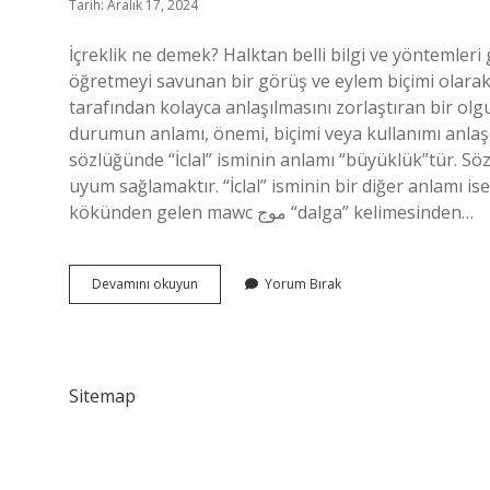
Tarih: Aralık 17, 2024
İçreklik ne demek? Halktan belli bilgi ve yöntemleri 
öğretmeyi savunan bir görüş ve eylem biçimi olarak t
tarafından kolayca anlaşılmasını zorlaştıran bir olg
durumun anlamı, önemi, biçimi veya kullanımı anlaşı
sözlüğünde “İclal” isminin anlamı “büyüklük”tür. Sö
uyum sağlamaktır. “İclal” isminin bir diğer anlamı 
kökünden gelen mawc موج “dalga” kelimesinden…
Içrek
Devamını okuyun
Yorum Bırak
Ne
Demek
Tdk
Sitemap