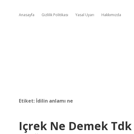
Anasayfa
Gizlilik Politikası
Yasal Uyarı
Hakkımızda
Etiket:
İdilin anlamı ne
Içrek Ne Demek Tdk