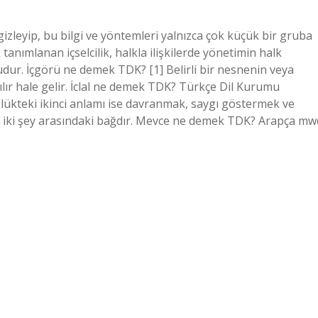
gizleyip, bu bilgi ve yöntemleri yalnızca çok küçük bir gruba
anımlanan içselcilik, halkla ilişkilerde yönetimin halk
udur. İçgörü ne demek TDK? [1] Belirli bir nesnenin veya
lır hale gelir. İclal ne demek TDK? Türkçe Dil Kurumu
zlükteki ikinci anlamı ise davranmak, saygı göstermek ve
ise iki şey arasındaki bağdır. Mevce ne demek TDK? Arapça mw