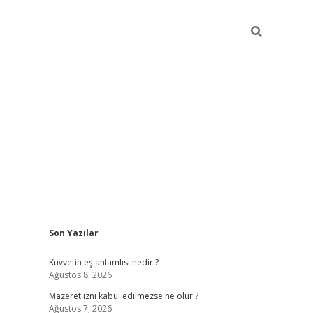
Sidebar
Son Yazılar
vdcasino
Kuvvetin eş anlamlısı nedir ?
Ağustos 8, 2026
Mazeret izni kabul edilmezse ne olur ?
Ağustos 7, 2026