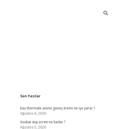
Sidebar
Son Yazılar
vdcasino
Eau thermale avene güneş kremi ne işe yarar ?
Ağustos 6, 2026
Avukat staj ücreti ne kadar ?
Ağustos 5, 2026