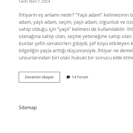
Tarih: Ekim 7, 2024
İhtiyarin eş anlamı nedir? “Yaşlı adam” kelimesinin bi
adam, yaşlı adam, seçim, yaşlı adam, olgunluk ve öze
sahip olduğu için “yaşlı” kelimesi de kullanılabilir. İh
olanağına sahip olan, seçme yeteneğine sahip olan an
bunlar şefin senatörleri gibiydi; şef köyü etkileyen k
bilgeliğin yaşla arttığı düşüncesiyle. İhtiyar ne dem
unsurlarından biri olan hukuki bir sonucu elde etm
Ihtiyarın
Devamını okuyun
14 Yorum
Karşılığı
Nedir
Sitemap