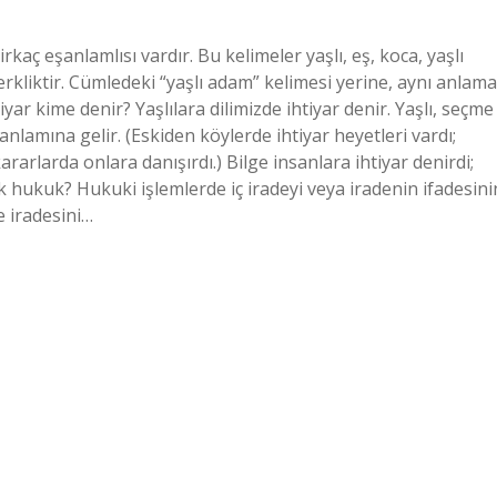
rkaç eşanlamlısı vardır. Bu kelimeler yaşlı, eş, koca, yaşlı
rkliktir. Cümledeki “yaşlı adam” kelimesi yerine, aynı anlama
tiyar kime denir? Yaşlılara dilimizde ihtiyar denir. Yaşlı, seçme
lamına gelir. (Eskiden köylerde ihtiyar heyetleri vardı;
ararlarda onlara danışırdı.) Bilge insanlara ihtiyar denirdi;
ek hukuk? Hukuki işlemlerde iç iradeyi veya iradenin ifadesini
e iradesini…