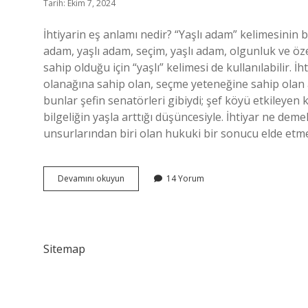
Tarih: Ekim 7, 2024
İhtiyarin eş anlamı nedir? “Yaşlı adam” kelimesinin bi
adam, yaşlı adam, seçim, yaşlı adam, olgunluk ve öze
sahip olduğu için “yaşlı” kelimesi de kullanılabilir. İh
olanağına sahip olan, seçme yeteneğine sahip olan an
bunlar şefin senatörleri gibiydi; şef köyü etkileyen k
bilgeliğin yaşla arttığı düşüncesiyle. İhtiyar ne dem
unsurlarından biri olan hukuki bir sonucu elde etm
Ihtiyarın
Devamını okuyun
14 Yorum
Karşılığı
Nedir
Sitemap