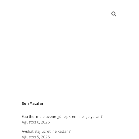
Sidebar
Son Yazılar
vdcasino
Eau thermale avene güneş kremi ne işe yarar ?
Ağustos 6, 2026
Avukat staj ücreti ne kadar ?
Ağustos 5, 2026