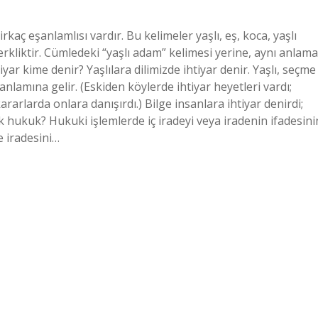
rkaç eşanlamlısı vardır. Bu kelimeler yaşlı, eş, koca, yaşlı
rkliktir. Cümledeki “yaşlı adam” kelimesi yerine, aynı anlama
tiyar kime denir? Yaşlılara dilimizde ihtiyar denir. Yaşlı, seçme
lamına gelir. (Eskiden köylerde ihtiyar heyetleri vardı;
ararlarda onlara danışırdı.) Bilge insanlara ihtiyar denirdi;
ek hukuk? Hukuki işlemlerde iç iradeyi veya iradenin ifadesini
e iradesini…