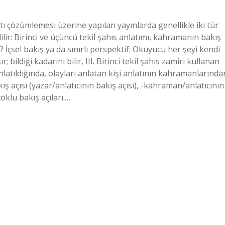
ı çözümlemesi üzerine yapılan yayınlarda genellikle iki tür
ilir: Birinci ve üçüncü tekil şahıs anlatımı, kahramanın bakış
r? İçsel bakış ya da sınırlı perspektif: Okuyucu her şeyi kendi
bildiği kadarını bilir, III. Birinci tekil şahıs zamiri kullanan
a anlatıldığında, olayları anlatan kişi anlatının kahramanlarında
kış açısı (yazar/anlatıcının bakış açısı), -kahraman/anlatıcının
çoklu bakış açıları.…