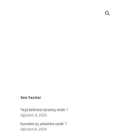
Sidebar
Son Yazılar
vdcasino
Yeşil kelimesi türemiş midir ?
Ağustos 9, 2026
Kuvvetin eş anlamlısı nedir ?
Ağustos 8, 2026