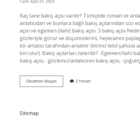
Tarih: Eylül 27, 2024
Kaç tane bakış açısı vardır? Türkçede roman ve anlat
anlatıcıdan ve bunlara bağlı bakış açılarından söz ed
açısı ve egemen (ilahi) bakış açısı. 3 bakış açısı Nedi
gözleriyle görür ve düşüncelerini, heyecanını paylaşır; 
bir anlatıcı tarafından anlatılır (birinci tekil şahısl
biri olur). Bakış açılarları nelerdir? -Egemen/ilahi ba
bakış açısı, -gözlemci/anlatıcının bakış açısı, -çoğul/
Bakış
Devamını okuyun
2 Yorum
Açıları
Nelerdir
Sitemap