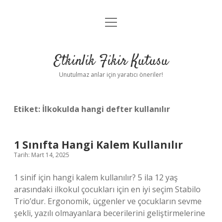
menüyü
Anasayfa
aç
Gizlilik Politikası
Etkinlik Fikir Kutusu
Yasal Uyarı
Unutulmaz anlar için yaratıcı öneriler!
Hakkımızda
Etiket:
İlkokulda hangi defter kullanılır
1 Sınıfta Hangi Kalem Kullanılır
Tarih: Mart 14, 2025
1 sinif için hangi kalem kullanılır? 5 ila 12 yaş
arasındaki ilkokul çocukları için en iyi seçim Stabilo
Trio’dur. Ergonomik, üçgenler ve çocukların sevme
şekli, yazılı olmayanlara becerilerini geliştirmelerine