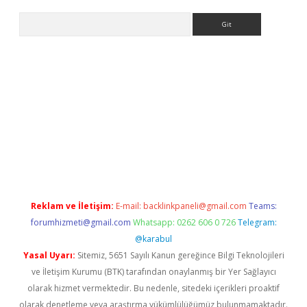
Arama
ino
Reklam ve İletişim:
E-mail:
backlinkpaneli@gmail.com
Teams:
forumhizmeti@gmail.com
Whatsapp: 0262 606 0 726
Telegram:
@karabul
Yasal Uyarı:
Sitemiz, 5651 Sayılı Kanun gereğince Bilgi Teknolojileri
ve İletişim Kurumu (BTK) tarafından onaylanmış bir Yer Sağlayıcı
olarak hizmet vermektedir. Bu nedenle, sitedeki içerikleri proaktif
olarak denetleme veya araştırma yükümlülüğümüz bulunmamaktadır.