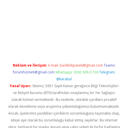
ino
Reklam ve İletişim:
E-mail:
backlinkpaneli@gmail.com
Teams:
forumhizmeti@gmail.com
Whatsapp: 0262 606 0 726
Telegram:
@karabul
Yasal Uyarı:
Sitemiz, 5651 Sayılı Kanun gereğince Bilgi Teknolojileri
ve İletişim Kurumu (BTK) tarafından onaylanmış bir Yer Sağlayıcı
olarak hizmet vermektedir. Bu nedenle, sitedeki içerikleri proaktif
olarak denetleme veya araştırma yükümlülüğümüz bulunmamaktadır.
Ancak, üyelerimiz yazdıkları içeriklerin sorumluluğunu taşımakta olup,
siteye üye olarak bu sorumluluğu kabul etmiş sayılırlar. Bu internet
sitesi, herhangi bir marka, kurum veya şahıs şirketi ile hiçbir bağlantısı