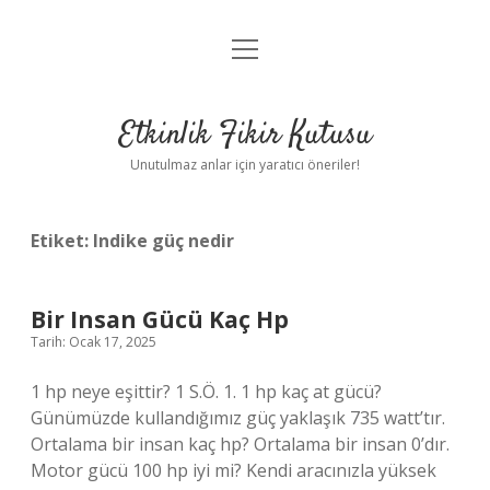
menüyü
Anasayfa
aç
Gizlilik Politikası
Etkinlik Fikir Kutusu
Yasal Uyarı
Unutulmaz anlar için yaratıcı öneriler!
Hakkımızda
Etiket:
Indike güç nedir
Bir Insan Gücü Kaç Hp
Tarih: Ocak 17, 2025
1 hp neye eşittir? 1 S.Ö. 1. 1 hp kaç at gücü?
Günümüzde kullandığımız güç yaklaşık 735 watt’tır.
Ortalama bir insan kaç hp? Ortalama bir insan 0’dır.
Motor gücü 100 hp iyi mi? Kendi aracınızla yüksek