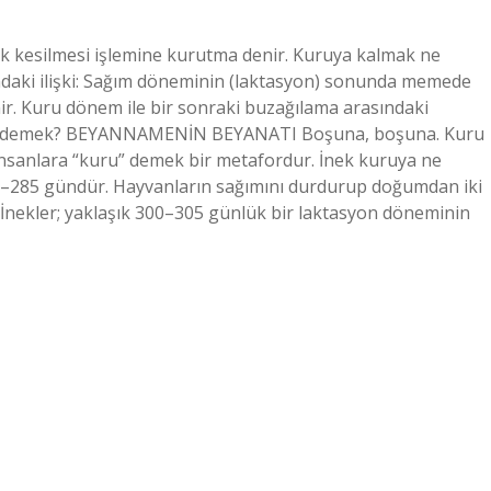
 kesilmesi işlemine kurutma denir. Kuruya kalmak ne
ndaki ilişki: Sağım döneminin (laktasyon) sonunda memede
r. Kuru dönem ile bir sonraki buzağılama arasındaki
ne demek? BEYANNAMENİN BEYANATI Boşuna, boşuna. Kuru
insanlara “kuru” demek bir metafordur. İnek kuruya ne
80–285 gündür. Hayvanların sağımını durdurup doğumdan iki
İnekler; yaklaşık 300–305 günlük bir laktasyon döneminin