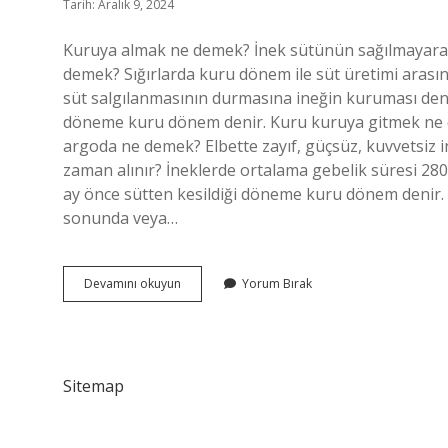
Tarih: Aralık 9, 2024
Kuruya almak ne demek? İnek sütünün sağılmayarak
demek? Sığırlarda kuru dönem ile süt üretimi arası
süt salgılanmasının durmasına ineğin kuruması deni
döneme kuru dönem denir. Kuru kuruya gitmek 
argoda ne demek? Elbette zayıf, güçsüz, kuvvetsiz 
zaman alınır? İneklerde ortalama gebelik süresi 2
ay önce sütten kesildiği döneme kuru dönem denir. 
sonunda veya…
Kuruya
Devamını okuyun
Yorum Bırak
Ne
Demek
Sitemap