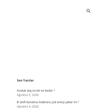
Sidebar
Son Yazılar
vdcasino
Avukat staj ücreti ne kadar ?
Ağustos 5, 2026
B sınıfı kurutma makinesi çok enerji yakar mı ?
Ağustos 4, 2026