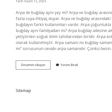
Tarih: Kasım 12, 2024
Arpa ile buğday aynı şey mi? Arpa ve buğday arasınd
fazla suya ihtiyaç duyar. Arpa ve buğday arasındaki
buğdayın farklı kullanımları vardır. Arpa çoğunlukla 
buğday aynı familyadan mı? Arpa buğday ailesine a
yetiştirilen soğuk iklim tahıllarından biridir. Arpa e
olarak kullanılmıştır. Arpa samanı mı buğday saman
mı” sorusunun cevabı arpa samanıdır. Çünkü besin
Arpa
Devamını okuyun
Yorum Bırak
Ile
Buğday
Farkı
Nedir
Sitemap