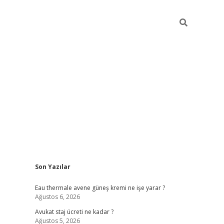
Sidebar
Son Yazılar
vdcasino
Eau thermale avene güneş kremi ne işe yarar ?
Ağustos 6, 2026
Avukat staj ücreti ne kadar ?
Ağustos 5, 2026