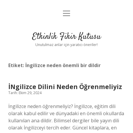
menüyü
Anasayfa
aç
Gizlilik Politikası
Etkinlik Fikir Kutusu
Yasal Uyarı
Unutulmaz anlar için yaratıcı öneriler!
Hakkımızda
Etiket:
İngilizce neden önemli bir dildir
İNgilizce Dilini Neden Öğrenmeliyiz
Tarih: Ekim 29, 2024
İngilizce neden öğrenmeliyiz? İngilizce, eğitim dili
olarak kabul edilir ve dünyadaki en önemli okullarda
kullanılan ana dildir. Bilimsel dergiler bile yayın dili
olarak İngilizceyi tercih eder. Güncel kitaplara, en