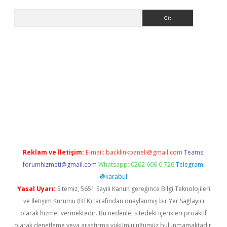
Arama
ino
Reklam ve İletişim:
E-mail:
backlinkpaneli@gmail.com
Teams:
forumhizmeti@gmail.com
Whatsapp: 0262 606 0 726
Telegram:
@karabul
Yasal Uyarı:
Sitemiz, 5651 Sayılı Kanun gereğince Bilgi Teknolojileri
ve İletişim Kurumu (BTK) tarafından onaylanmış bir Yer Sağlayıcı
olarak hizmet vermektedir. Bu nedenle, sitedeki içerikleri proaktif
olarak denetleme veya araştırma yükümlülüğümüz bulunmamaktadır.