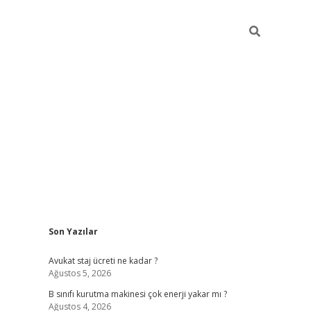
Sidebar
Son Yazılar
vdcasino
Avukat staj ücreti ne kadar ?
Ağustos 5, 2026
B sınıfı kurutma makinesi çok enerji yakar mı ?
Ağustos 4, 2026