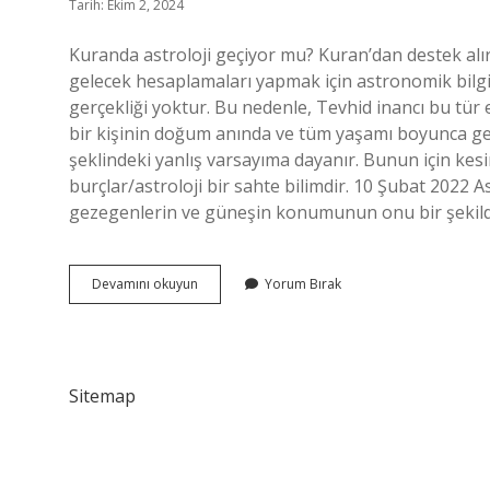
Tarih: Ekim 2, 2024
Kuranda astroloji geçiyor mu? Kuran’dan destek alı
gelecek hesaplamaları yapmak için astronomik bilgini
gerçekliği yoktur. Bu nedenle, Tevhid inancı bu tür e
bir kişinin doğum anında ve tüm yaşamı boyunca ge
şeklindeki yanlış varsayıma dayanır. Bunun için kesinl
burçlar/astroloji bir sahte bilimdir. 10 Şubat 2022 
gezegenlerin ve güneşin konumunun onu bir şekilde 
Astroloji
Devamını okuyun
Yorum Bırak
Dinimizde
Var
Mı
Sitemap