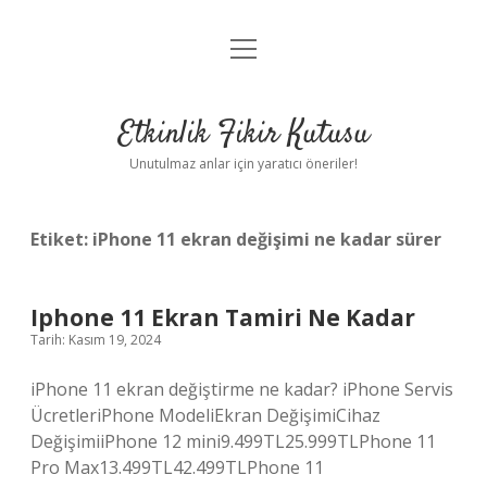
menüyü
Anasayfa
aç
Gizlilik Politikası
Etkinlik Fikir Kutusu
Yasal Uyarı
Unutulmaz anlar için yaratıcı öneriler!
Hakkımızda
Etiket:
iPhone 11 ekran değişimi ne kadar sürer
Iphone 11 Ekran Tamiri Ne Kadar
Tarih: Kasım 19, 2024
iPhone 11 ekran değiştirme ne kadar? iPhone Servis
ÜcretleriPhone ModeliEkran DeğişimiCihaz
DeğişimiiPhone 12 mini9.499TL25.999TLPhone 11
Pro Max13.499TL42.499TLPhone 11