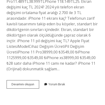
Pro11.489TL38.999TLPhone 118.149TL25. Ekran
değişimi kaç TL 2024? 2024 yılı telefon ekran
değişimi ortalama fiyat aralığı 2.700 ile 3 TL
arasındadır. iPhone 11 ekranı kaç? Telefonun zarif
kavisli tasarımını takip eden bu köşeler, standart bir
dikdörtgenin sınırları içindedir. Ekran, standart bir
dikdörtgen olarak ölçüldüğünde çapraz olarak 6
inçtir. iPhone 11 pil değişimi kaç TL? Apple Fiyat
ListesiModelCihaz Değişim ÜcretiPil Değişim
ÜcretiiPhone 11 Pro38999,00 ₺3549,00 ₺iPhone
1125999,00 ₺3549,00 ₺iPhone xs38999,00 ₺3549,00
₺28 satır daha iPhone 11 camı ne kadar? iPhone 11
(Orijinal) dokunmatik sağlam…
Iphone
Devamını okuyun
Yorum Bırak
11
Ekran
Tamiri
Ne