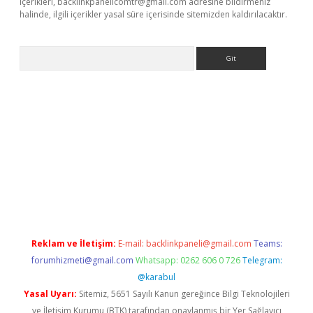
içerikleri,
backlinkpanelicomtr@gmail.com
adresine bildirmeniz
halinde, ilgili içerikler yasal süre içerisinde sitemizden kaldırılacaktır.
Arama
ino
Reklam ve İletişim:
E-mail:
backlinkpaneli@gmail.com
Teams:
forumhizmeti@gmail.com
Whatsapp: 0262 606 0 726
Telegram:
@karabul
Yasal Uyarı:
Sitemiz, 5651 Sayılı Kanun gereğince Bilgi Teknolojileri
ve İletişim Kurumu (BTK) tarafından onaylanmış bir Yer Sağlayıcı