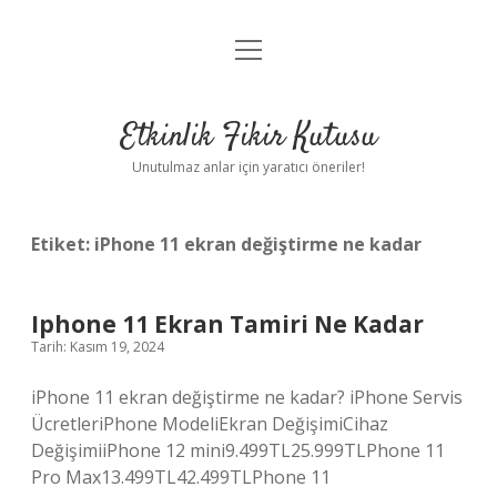
menüyü
Anasayfa
aç
Gizlilik Politikası
Etkinlik Fikir Kutusu
Yasal Uyarı
Unutulmaz anlar için yaratıcı öneriler!
Hakkımızda
Etiket:
iPhone 11 ekran değiştirme ne kadar
Iphone 11 Ekran Tamiri Ne Kadar
Tarih: Kasım 19, 2024
iPhone 11 ekran değiştirme ne kadar? iPhone Servis
ÜcretleriPhone ModeliEkran DeğişimiCihaz
DeğişimiiPhone 12 mini9.499TL25.999TLPhone 11
Pro Max13.499TL42.499TLPhone 11