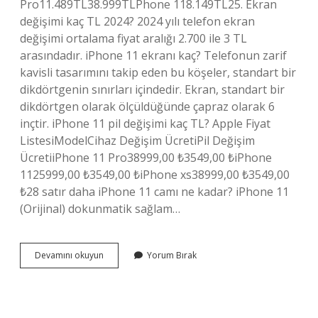
Pro11.489TL38.999TLPhone 118.149TL25. Ekran
değişimi kaç TL 2024? 2024 yılı telefon ekran
değişimi ortalama fiyat aralığı 2.700 ile 3 TL
arasındadır. iPhone 11 ekranı kaç? Telefonun zarif
kavisli tasarımını takip eden bu köşeler, standart bir
dikdörtgenin sınırları içindedir. Ekran, standart bir
dikdörtgen olarak ölçüldüğünde çapraz olarak 6
inçtir. iPhone 11 pil değişimi kaç TL? Apple Fiyat
ListesiModelCihaz Değişim ÜcretiPil Değişim
ÜcretiiPhone 11 Pro38999,00 ₺3549,00 ₺iPhone
1125999,00 ₺3549,00 ₺iPhone xs38999,00 ₺3549,00
₺28 satır daha iPhone 11 camı ne kadar? iPhone 11
(Orijinal) dokunmatik sağlam…
Iphone
Devamını okuyun
Yorum Bırak
11
Ekran
Tamiri
Ne