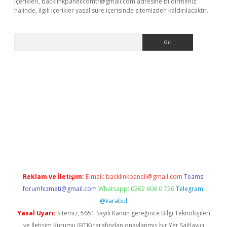
içerikleri,
backlinkpanelicomtr@gmail.com
adresine bildirmeniz
halinde, ilgili içerikler yasal süre içerisinde sitemizden kaldırılacaktır.
Arama
sino
Reklam ve İletişim:
E-mail:
backlinkpaneli@gmail.com
Teams:
forumhizmeti@gmail.com
Whatsapp: 0262 606 0 726
Telegram:
@karabul
Yasal Uyarı:
Sitemiz, 5651 Sayılı Kanun gereğince Bilgi Teknolojileri
ve İletişim Kurumu (BTK) tarafından onaylanmış bir Yer Sağlayıcı