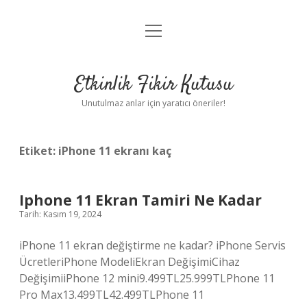
menüyü
Anasayfa
aç
Gizlilik Politikası
Etkinlik Fikir Kutusu
Yasal Uyarı
Unutulmaz anlar için yaratıcı öneriler!
Hakkımızda
Etiket:
iPhone 11 ekranı kaç
Iphone 11 Ekran Tamiri Ne Kadar
Tarih: Kasım 19, 2024
iPhone 11 ekran değiştirme ne kadar? iPhone Servis
ÜcretleriPhone ModeliEkran DeğişimiCihaz
DeğişimiiPhone 12 mini9.499TL25.999TLPhone 11
Pro Max13.499TL42.499TLPhone 11