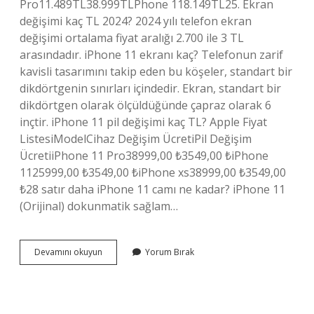
Pro11.489TL38.999TLPhone 118.149TL25. Ekran
değişimi kaç TL 2024? 2024 yılı telefon ekran
değişimi ortalama fiyat aralığı 2.700 ile 3 TL
arasındadır. iPhone 11 ekranı kaç? Telefonun zarif
kavisli tasarımını takip eden bu köşeler, standart bir
dikdörtgenin sınırları içindedir. Ekran, standart bir
dikdörtgen olarak ölçüldüğünde çapraz olarak 6
inçtir. iPhone 11 pil değişimi kaç TL? Apple Fiyat
ListesiModelCihaz Değişim ÜcretiPil Değişim
ÜcretiiPhone 11 Pro38999,00 ₺3549,00 ₺iPhone
1125999,00 ₺3549,00 ₺iPhone xs38999,00 ₺3549,00
₺28 satır daha iPhone 11 camı ne kadar? iPhone 11
(Orijinal) dokunmatik sağlam…
Iphone
Devamını okuyun
Yorum Bırak
11
Ekran
Tamiri
Ne