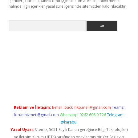
içerikleri,
backlinkpanelicomtr@gmail.com
adresine bildirmeniz
halinde, ilgili içerikler yasal süre içerisinde sitemizden kaldırılacaktır.
Arama
ino
Reklam ve İletişim:
E-mail:
backlinkpaneli@gmail.com
Teams:
forumhizmeti@gmail.com
Whatsapp: 0262 606 0 726
Telegram:
@karabul
Yasal Uyarı:
Sitemiz, 5651 Sayılı Kanun gereğince Bilgi Teknolojileri
ve İletişim Kurumu (BTK) tarafından onaylanmış bir Yer Sağlayıcı