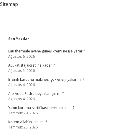
Kadar
Sitemap
Sidebar
Son Yazılar
Eau thermale avene güneş kremi ne işe yarar ?
Ağustos 6, 2026
Avukat staj ücreti ne kadar ?
Ağustos 5, 2026
B sınıfı kurutma makinesi çok enerji yakar mı ?
Ağustos 4, 2026
Alo Aqua Pudra beyazlar için mi ?
Ağustos 4, 2026
Yakın koruma sertifikası nereden alınır ?
Temmuz 29, 2026
Kerem Allah’ın ismi mi ?
Temmuz 25, 2026