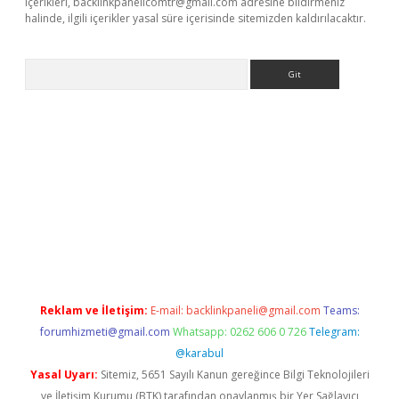
içerikleri,
backlinkpanelicomtr@gmail.com
adresine bildirmeniz
halinde, ilgili içerikler yasal süre içerisinde sitemizden kaldırılacaktır.
Arama
ino
Reklam ve İletişim:
E-mail:
backlinkpaneli@gmail.com
Teams:
forumhizmeti@gmail.com
Whatsapp: 0262 606 0 726
Telegram:
@karabul
Yasal Uyarı:
Sitemiz, 5651 Sayılı Kanun gereğince Bilgi Teknolojileri
ve İletişim Kurumu (BTK) tarafından onaylanmış bir Yer Sağlayıcı