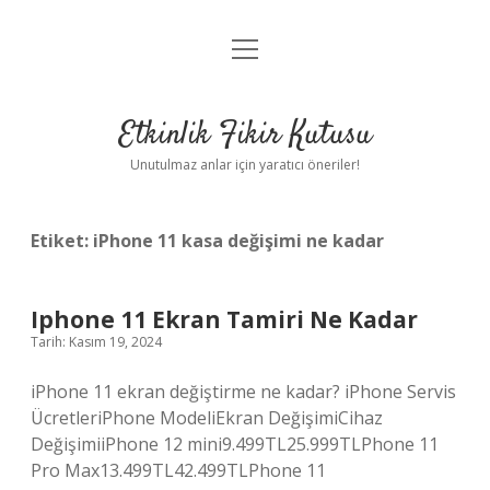
menüyü
Anasayfa
aç
Gizlilik Politikası
Etkinlik Fikir Kutusu
Yasal Uyarı
Unutulmaz anlar için yaratıcı öneriler!
Hakkımızda
Etiket:
iPhone 11 kasa değişimi ne kadar
Iphone 11 Ekran Tamiri Ne Kadar
Tarih: Kasım 19, 2024
iPhone 11 ekran değiştirme ne kadar? iPhone Servis
ÜcretleriPhone ModeliEkran DeğişimiCihaz
DeğişimiiPhone 12 mini9.499TL25.999TLPhone 11
Pro Max13.499TL42.499TLPhone 11