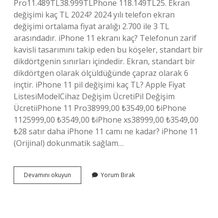
Pro11.489TL38.999TLPhone 118.149TL25. Ekran
değişimi kaç TL 2024? 2024 yılı telefon ekran
değişimi ortalama fiyat aralığı 2.700 ile 3 TL
arasındadır. iPhone 11 ekranı kaç? Telefonun zarif
kavisli tasarımını takip eden bu köşeler, standart bir
dikdörtgenin sınırları içindedir. Ekran, standart bir
dikdörtgen olarak ölçüldüğünde çapraz olarak 6
inçtir. iPhone 11 pil değişimi kaç TL? Apple Fiyat
ListesiModelCihaz Değişim ÜcretiPil Değişim
ÜcretiiPhone 11 Pro38999,00 ₺3549,00 ₺iPhone
1125999,00 ₺3549,00 ₺iPhone xs38999,00 ₺3549,00
₺28 satır daha iPhone 11 camı ne kadar? iPhone 11
(Orijinal) dokunmatik sağlam…
Iphone
Devamını okuyun
Yorum Bırak
11
Ekran
Tamiri
Ne