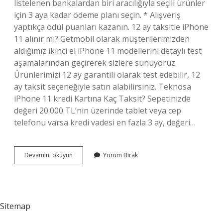
listelenen bankalardan biri aracılığıyla seçili ürünler
için 3 aya kadar ödeme planı seçin. * Alışveriş
yaptıkça ödül puanları kazanın. 12 ay taksitle iPhone
11 alınır mı? Getmobil olarak müşterilerimizden
aldığımız ikinci el iPhone 11 modellerini detaylı test
aşamalarından geçirerek sizlere sunuyoruz.
Ürünlerimizi 12 ay garantili olarak test edebilir, 12
ay taksit seçeneğiyle satın alabilirsiniz. Teknosa
iPhone 11 kredi Kartına Kaç Taksit? Sepetinizde
değeri 20.000 TL’nin üzerinde tablet veya cep
telefonu varsa kredi vadesi en fazla 3 ay, değeri…
Iphone
Devamını okuyun
Yorum Bırak
11
Kredi
Kartına
Kaç
Taksit
Sitemap
Olur