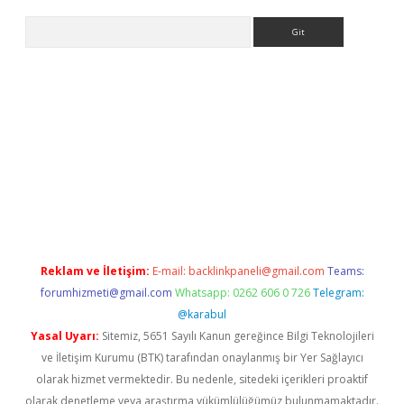
Arama
ino
Reklam ve İletişim:
E-mail:
backlinkpaneli@gmail.com
Teams:
forumhizmeti@gmail.com
Whatsapp: 0262 606 0 726
Telegram:
@karabul
Yasal Uyarı:
Sitemiz, 5651 Sayılı Kanun gereğince Bilgi Teknolojileri
ve İletişim Kurumu (BTK) tarafından onaylanmış bir Yer Sağlayıcı
olarak hizmet vermektedir. Bu nedenle, sitedeki içerikleri proaktif
olarak denetleme veya araştırma yükümlülüğümüz bulunmamaktadır.