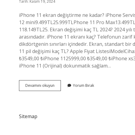
Tarih: Kasım 19, 2024
iPhone 11 ekran değiştirme ne kadar? iPhone Serv
12 mini9.499TL25.999TLPhone 11 Pro Max13.499T
118.149TL25. Ekran değişimi kaç TL 2024? 2024 yılı te
arasındadır. iPhone 11 ekranı kaç? Telefonun zarif k
dikdörtgenin sınırları içindedir. Ekran, standart bi
11 pil değişimi kaç TL? Apple Fiyat ListesiModelCi
₺3549,00 ₺iPhone 1125999,00 ₺3549,00 ₺iPhone xs3
iPhone 11 (Orijinal) dokunmatik sağlam…
Iphone
Devamını okuyun
Yorum Bırak
11
Ekran
Tamiri
Ne
Kadar
Sitemap