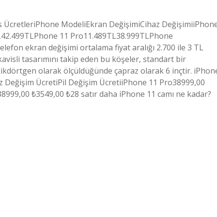
is ÜcretleriPhone ModeliEkran DeğişimiCihaz DeğişimiiPhon
L42.499TLPhone 11 Pro11.489TL38.999TLPhone
lefon ekran değişimi ortalama fiyat aralığı 2.700 ile 3 TL
avisli tasarımını takip eden bu köşeler, standart bir
r dikdörtgen olarak ölçüldüğünde çapraz olarak 6 inçtir. iPhon
haz Değişim ÜcretiPil Değişim ÜcretiiPhone 11 Pro38999,00
8999,00 ₺3549,00 ₺28 satır daha iPhone 11 camı ne kadar?