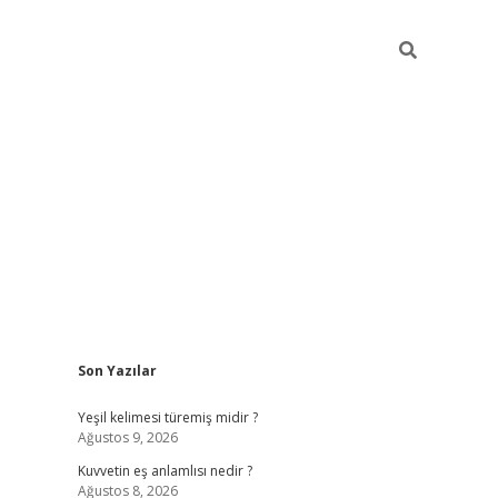
Sidebar
Son Yazılar
vdcasino
Yeşil kelimesi türemiş midir ?
Ağustos 9, 2026
Kuvvetin eş anlamlısı nedir ?
Ağustos 8, 2026