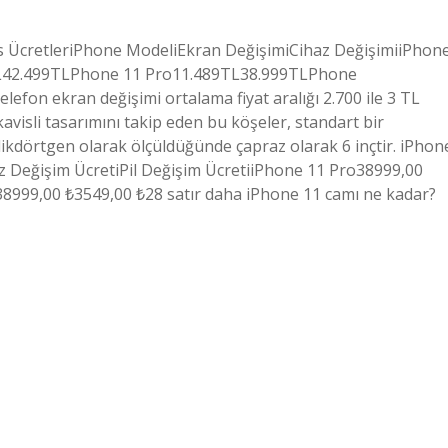
is ÜcretleriPhone ModeliEkran DeğişimiCihaz DeğişimiiPhon
L42.499TLPhone 11 Pro11.489TL38.999TLPhone
lefon ekran değişimi ortalama fiyat aralığı 2.700 ile 3 TL
avisli tasarımını takip eden bu köşeler, standart bir
r dikdörtgen olarak ölçüldüğünde çapraz olarak 6 inçtir. iPhon
haz Değişim ÜcretiPil Değişim ÜcretiiPhone 11 Pro38999,00
8999,00 ₺3549,00 ₺28 satır daha iPhone 11 camı ne kadar?