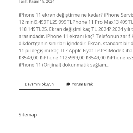
Tarih: Kasım 19, 2024
iPhone 11 ekran değiştirme ne kadar? iPhone Serv
12 mini9.499TL25.999TLPhone 11 Pro Max13.499T
118.149TL25. Ekran değişimi kaç TL 2024? 2024 yılı te
arasındadır. iPhone 11 ekranı kaç? Telefonun zarif k
dikdörtgenin sınırları içindedir. Ekran, standart bi
11 pil değişimi kaç TL? Apple Fiyat ListesiModelCi
₺3549,00 ₺iPhone 1125999,00 ₺3549,00 ₺iPhone xs3
iPhone 11 (Orijinal) dokunmatik sağlam…
Iphone
Devamını okuyun
Yorum Bırak
11
Ekran
Tamiri
Ne
Kadar
Sitemap