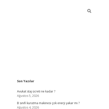
Sidebar
Son Yazılar
vdcasino
Avukat staj ücreti ne kadar ?
Ağustos 5, 2026
B sınıfı kurutma makinesi çok enerji yakar mı ?
Ağustos 4, 2026