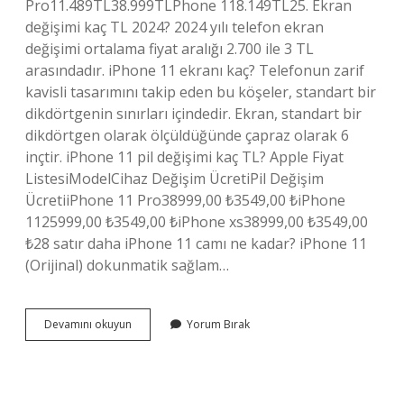
Pro11.489TL38.999TLPhone 118.149TL25. Ekran
değişimi kaç TL 2024? 2024 yılı telefon ekran
değişimi ortalama fiyat aralığı 2.700 ile 3 TL
arasındadır. iPhone 11 ekranı kaç? Telefonun zarif
kavisli tasarımını takip eden bu köşeler, standart bir
dikdörtgenin sınırları içindedir. Ekran, standart bir
dikdörtgen olarak ölçüldüğünde çapraz olarak 6
inçtir. iPhone 11 pil değişimi kaç TL? Apple Fiyat
ListesiModelCihaz Değişim ÜcretiPil Değişim
ÜcretiiPhone 11 Pro38999,00 ₺3549,00 ₺iPhone
1125999,00 ₺3549,00 ₺iPhone xs38999,00 ₺3549,00
₺28 satır daha iPhone 11 camı ne kadar? iPhone 11
(Orijinal) dokunmatik sağlam…
Iphone
Devamını okuyun
Yorum Bırak
11
Ekran
Tamiri
Ne