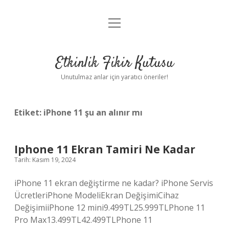
menüyü
Anasayfa
aç
Gizlilik Politikası
Etkinlik Fikir Kutusu
Yasal Uyarı
Unutulmaz anlar için yaratıcı öneriler!
Hakkımızda
Etiket:
iPhone 11 şu an alınır mı
Iphone 11 Ekran Tamiri Ne Kadar
Tarih: Kasım 19, 2024
iPhone 11 ekran değiştirme ne kadar? iPhone Servis
ÜcretleriPhone ModeliEkran DeğişimiCihaz
DeğişimiiPhone 12 mini9.499TL25.999TLPhone 11
Pro Max13.499TL42.499TLPhone 11