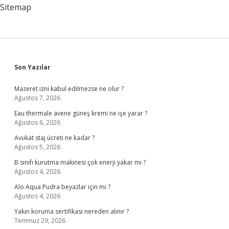
Kadar
Sitemap
Sidebar
Son Yazılar
Mazeret izni kabul edilmezse ne olur ?
Ağustos 7, 2026
Eau thermale avene güneş kremi ne işe yarar ?
Ağustos 6, 2026
Avukat staj ücreti ne kadar ?
Ağustos 5, 2026
B sınıfı kurutma makinesi çok enerji yakar mı ?
Ağustos 4, 2026
Alo Aqua Pudra beyazlar için mi ?
Ağustos 4, 2026
Yakın koruma sertifikası nereden alınır ?
Temmuz 29, 2026