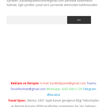
içerikleri,
backlinkpanelicomtr@gmail.com
adresine bildirmeniz
halinde, ilgili içerikler yasal süre içerisinde sitemizden kaldırılacaktır.
Arama
ino
Reklam ve İletişim:
E-mail:
backlinkpaneli@gmail.com
Teams:
forumhizmeti@gmail.com
Whatsapp: 0262 606 0 726
Telegram:
@karabul
Yasal Uyarı:
Sitemiz, 5651 Sayılı Kanun gereğince Bilgi Teknolojileri
ve İletişim Kurumu (BTK) tarafından onaylanmış bir Yer Sağlayıcı