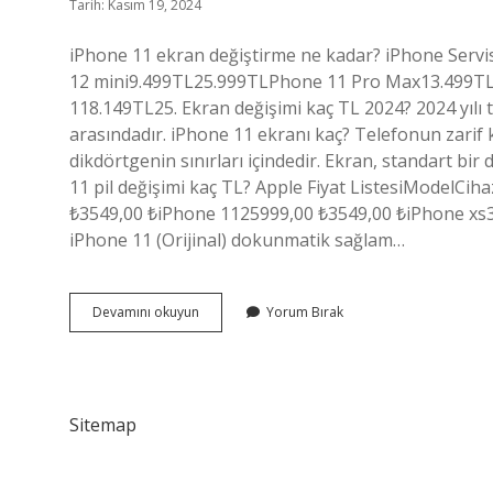
Tarih: Kasım 19, 2024
iPhone 11 ekran değiştirme ne kadar? iPhone Serv
12 mini9.499TL25.999TLPhone 11 Pro Max13.499T
118.149TL25. Ekran değişimi kaç TL 2024? 2024 yılı te
arasındadır. iPhone 11 ekranı kaç? Telefonun zarif k
dikdörtgenin sınırları içindedir. Ekran, standart bi
11 pil değişimi kaç TL? Apple Fiyat ListesiModelCi
₺3549,00 ₺iPhone 1125999,00 ₺3549,00 ₺iPhone xs3
iPhone 11 (Orijinal) dokunmatik sağlam…
Iphone
Devamını okuyun
Yorum Bırak
11
Ekran
Tamiri
Ne
Kadar
Sitemap