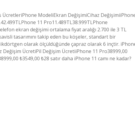
is ÜcretleriPhone ModeliEkran DeğişimiCihaz DeğişimiiPhon
L42.499TLPhone 11 Pro11.489TL38.999TLPhone
lefon ekran değişimi ortalama fiyat aralığı 2.700 ile 3 TL
avisli tasarımını takip eden bu köşeler, standart bir
r dikdörtgen olarak ölçüldüğünde çapraz olarak 6 inçtir. iPhon
haz Değişim ÜcretiPil Değişim ÜcretiiPhone 11 Pro38999,00
8999,00 ₺3549,00 ₺28 satır daha iPhone 11 camı ne kadar?