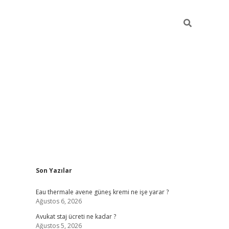
Sidebar
Son Yazılar
vdcasino
Eau thermale avene güneş kremi ne işe yarar ?
Ağustos 6, 2026
Avukat staj ücreti ne kadar ?
Ağustos 5, 2026