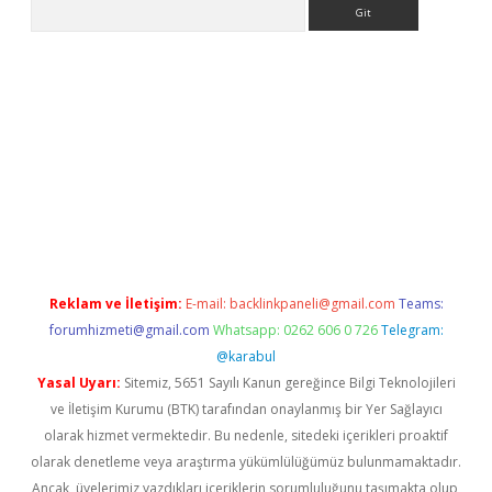
Arama
ino
Reklam ve İletişim:
E-mail:
backlinkpaneli@gmail.com
Teams:
forumhizmeti@gmail.com
Whatsapp: 0262 606 0 726
Telegram:
@karabul
Yasal Uyarı:
Sitemiz, 5651 Sayılı Kanun gereğince Bilgi Teknolojileri
ve İletişim Kurumu (BTK) tarafından onaylanmış bir Yer Sağlayıcı
olarak hizmet vermektedir. Bu nedenle, sitedeki içerikleri proaktif
olarak denetleme veya araştırma yükümlülüğümüz bulunmamaktadır.
Ancak, üyelerimiz yazdıkları içeriklerin sorumluluğunu taşımakta olup,