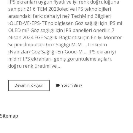
IPS ekranları uygun fiyatlı ve iyi renk doğruluğuna
sahiptir.21 6 TEM 2023oled ve IPS teknolojileri
arasındaki fark: daha iyi ne? TechMind Bilgileri
›OLED-VE-EPS-TEnololgiesen Göz sağlığı için IPS mi
OLED mi? Göz sağlığı için IPS panelleri önerilir. 7
Nisan 2024 EGE Sağlık-Bağlantısı için En İyi Monitör
Seçimi ›İmpullar› Göz Sağlığı M-M … LinkedIn
›Nabızlar› Göz Sağlığı-En-Good-M … IPS ekran iyi
midir? IPS ekranları, geniş görüntüleme açıları,
doğru renk üretimi ve…
Ips
Devamını okuyun
Yorum Bırak
Mi
Oled
Mi
Sitemap