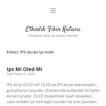
menüyü
Anasayfa
aç
Gizlilik Politikası
Etkinlik Fikir Kutusu
Yasal Uyarı
Unutulmaz anlar için yaratıcı öneriler!
Hakkımızda
Etiket:
IPS ekran iyi midir
Ips Mi Oled Mi
Tarih: Nisan 21, 2025
IPS mi iyi OLED mi? OLED ve IPS ekran teknolojileri,
günümüzün popüler cihazlarında kullanılan iki farklı
ekran türüdür. OLED mükemmel siyah seviyeleri,
canlı renkleri ve hızlı tepki süreleri ile öne çıkarken,