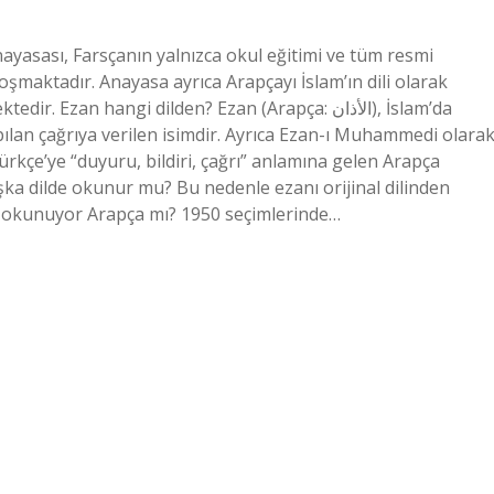
ayasası, Farsçanın yalnızca okul eğitimi ve tüm resmi
koşmaktadır. Anayasa ayrıca Arapçayı İslam’ın dili olarak
zan hangi dilden? Ezan (Arapça: الأذان), İslam’da
pılan çağrıya verilen isimdir. Ayrıca Ezan-ı Muhammedi olara
ürkçe’ye “duyuru, bildiri, çağrı” anlamına gelen Arapça
ka dilde okunur mu? Bu nedenle ezanı orijinal dilinden
mi okunuyor Arapça mı? 1950 seçimlerinde…