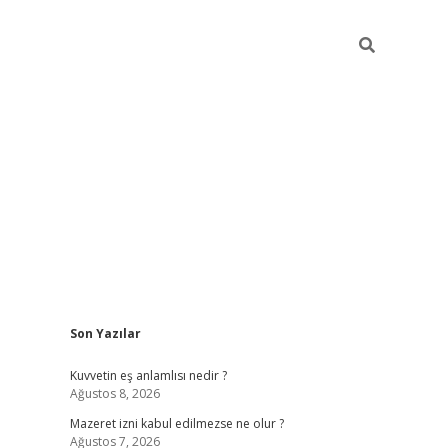
Sidebar
Son Yazılar
vdcasino
Kuvvetin eş anlamlısı nedir ?
Ağustos 8, 2026
Mazeret izni kabul edilmezse ne olur ?
Ağustos 7, 2026