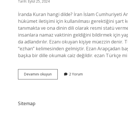
Tarih: Eylül 25, 2024
İranda Kuran hangi dilde? İran İslam Cumhuriyeti An
hükümet iletişimi için kullanılması gerektiğini şart 
tanımakta ve ona dinin dili olarak resmi statü vermektedir. E
insanlara namaz vaktinin geldiğini bildirmek için ya
da adlandırılır. Ezanı okuyan kişiye müezzin denir. T
“ezhan” kelimesinden gelmiştir. Ezan Arapçadan baş
başka bir dille okumak caiz değildir. ezan Türkçe 
Iran
Devamını okuyun
2 Yorum
Ezan
Hangi
Dil
Sitemap