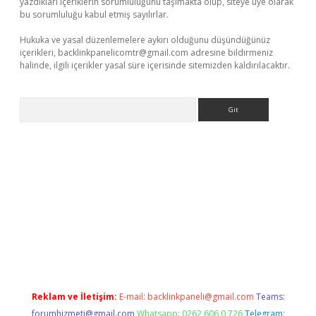
yazdıkları içeriklerin sorumluluğunu taşımakta olup, siteye üye olarak
bu sorumluluğu kabul etmiş sayılırlar.
Hukuka ve yasal düzenlemelere aykırı olduğunu düşündüğünüz
içerikleri,
backlinkpanelicomtr@gmail.com
adresine bildirmeniz
halinde, ilgili içerikler yasal süre içerisinde sitemizden kaldırılacaktır.
Arama
ino
Reklam ve İletişim:
E-mail:
backlinkpaneli@gmail.com
Teams:
forumhizmeti@gmail.com
Whatsapp: 0262 606 0 726
Telegram: