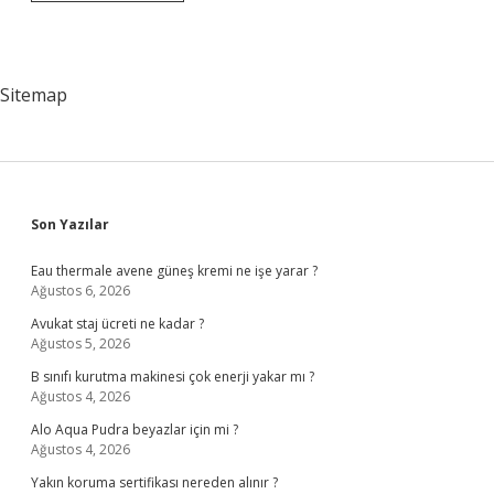
Parmağının
Işaret
Parmağından
Uzun
Olması
Sitemap
Ne
Demek
Sidebar
Son Yazılar
Eau thermale avene güneş kremi ne işe yarar ?
Ağustos 6, 2026
Avukat staj ücreti ne kadar ?
Ağustos 5, 2026
B sınıfı kurutma makinesi çok enerji yakar mı ?
Ağustos 4, 2026
Alo Aqua Pudra beyazlar için mi ?
Ağustos 4, 2026
Yakın koruma sertifikası nereden alınır ?