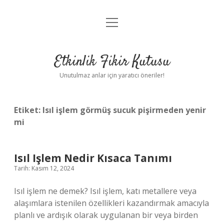
menüyü
Anasayfa
aç
Gizlilik Politikası
Etkinlik Fikir Kutusu
Yasal Uyarı
Unutulmaz anlar için yaratıcı öneriler!
Hakkımızda
Etiket:
Isıl işlem görmüş sucuk pişirmeden yenir
mi
Isıl Işlem Nedir Kısaca Tanımı
Tarih: Kasım 12, 2024
Isıl işlem ne demek? Isıl işlem, katı metallere veya
alaşımlara istenilen özellikleri kazandırmak amacıyla
planlı ve ardışık olarak uygulanan bir veya birden