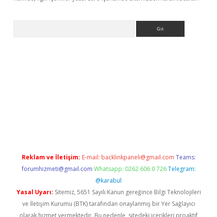
Arama
ino
Reklam ve İletişim:
E-mail:
backlinkpaneli@gmail.com
Teams:
forumhizmeti@gmail.com
Whatsapp: 0262 606 0 726
Telegram:
@karabul
Yasal Uyarı:
Sitemiz, 5651 Sayılı Kanun gereğince Bilgi Teknolojileri
ve İletişim Kurumu (BTK) tarafından onaylanmış bir Yer Sağlayıcı
olarak hizmet vermektedir. Bu nedenle, sitedeki içerikleri proaktif