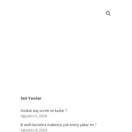
Sidebar
Son Yazılar
vdcasino
Avukat staj ücreti ne kadar ?
Ağustos 5, 2026
B sınıfı kurutma makinesi çok enerji yakar mı ?
Ağustos 4, 2026