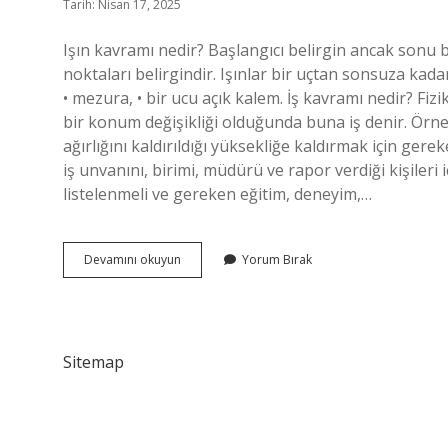
Tarih: Nisan 17, 2025
Işın kavramı nedir? Başlangıcı belirgin ancak sonu bel
noktaları belirgindir. Işınlar bir uçtan sonsuza kadar
• mezura, • bir ucu açık kalem. İş kavramı nedir? F
bir konum değişikliği olduğunda buna iş denir. Örneği
ağırlığını kaldırıldığı yüksekliğe kaldırmak için gere
iş unvanını, birimi, müdürü ve rapor verdiği kişiler
listelenmeli ve gereken eğitim, deneyim,…
Işın
Devamını okuyun
Yorum Bırak
Tanımı
Nedir
Sitemap