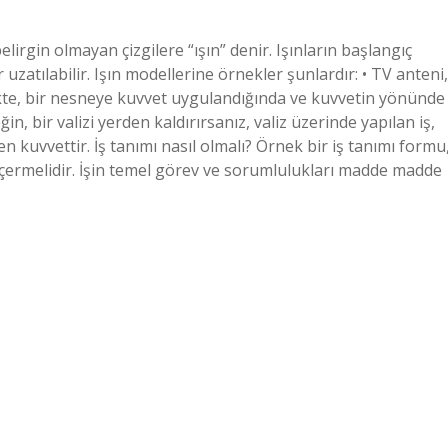
irgin olmayan çizgilere “ışın” denir. Işınların başlangıç ​​
 uzatılabilir. Işın modellerine örnekler şunlardır: • TV anteni,
izikte, bir nesneye kuvvet uygulandığında ve kuvvetin yönünde
n, bir valizi yerden kaldırırsanız, valiz üzerinde yapılan iş,
ken kuvvettir. İş tanımı nasıl olmalı? Örnek bir iş tanımı formu
i içermelidir. İşin temel görev ve sorumlulukları madde madde