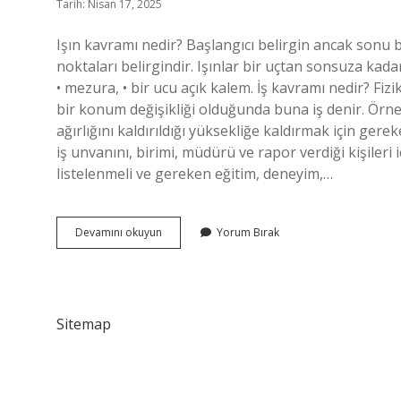
Tarih: Nisan 17, 2025
Işın kavramı nedir? Başlangıcı belirgin ancak sonu bel
noktaları belirgindir. Işınlar bir uçtan sonsuza kadar
• mezura, • bir ucu açık kalem. İş kavramı nedir? F
bir konum değişikliği olduğunda buna iş denir. Örneği
ağırlığını kaldırıldığı yüksekliğe kaldırmak için gere
iş unvanını, birimi, müdürü ve rapor verdiği kişiler
listelenmeli ve gereken eğitim, deneyim,…
Işın
Devamını okuyun
Yorum Bırak
Tanımı
Nedir
Sitemap