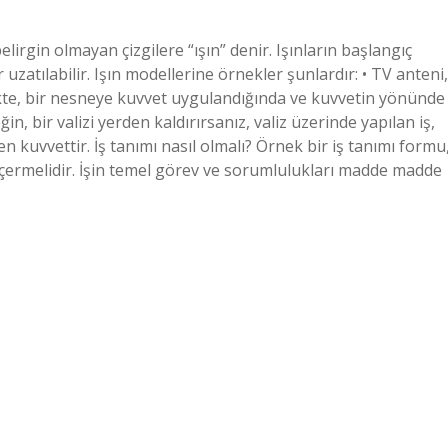
irgin olmayan çizgilere “ışın” denir. Işınların başlangıç ​​
 uzatılabilir. Işın modellerine örnekler şunlardır: • TV anteni,
izikte, bir nesneye kuvvet uygulandığında ve kuvvetin yönünde
n, bir valizi yerden kaldırırsanız, valiz üzerinde yapılan iş,
ken kuvvettir. İş tanımı nasıl olmalı? Örnek bir iş tanımı formu
i içermelidir. İşin temel görev ve sorumlulukları madde madde