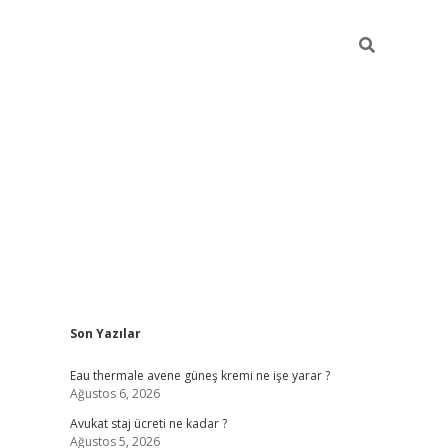
Sidebar
Son Yazılar
vdcasino
Eau thermale avene güneş kremi ne işe yarar ?
Ağustos 6, 2026
Avukat staj ücreti ne kadar ?
Ağustos 5, 2026