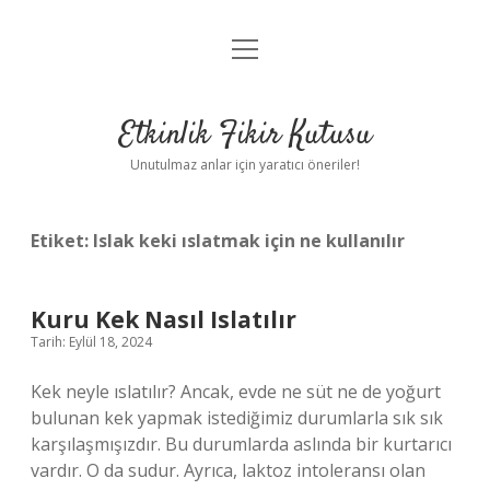
menüyü
Anasayfa
aç
Gizlilik Politikası
Etkinlik Fikir Kutusu
Yasal Uyarı
Unutulmaz anlar için yaratıcı öneriler!
Hakkımızda
Etiket:
Islak keki ıslatmak için ne kullanılır
Kuru Kek Nasıl Islatılır
Tarih: Eylül 18, 2024
Kek neyle ıslatılır? Ancak, evde ne süt ne de yoğurt
bulunan kek yapmak istediğimiz durumlarla sık sık
karşılaşmışızdır. Bu durumlarda aslında bir kurtarıcı
vardır. O da sudur. Ayrıca, laktoz intoleransı olan