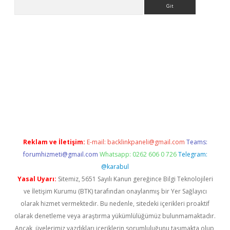
Arama
ino
Reklam ve İletişim:
E-mail:
backlinkpaneli@gmail.com
Teams:
forumhizmeti@gmail.com
Whatsapp: 0262 606 0 726
Telegram:
@karabul
Yasal Uyarı:
Sitemiz, 5651 Sayılı Kanun gereğince Bilgi Teknolojileri
ve İletişim Kurumu (BTK) tarafından onaylanmış bir Yer Sağlayıcı
olarak hizmet vermektedir. Bu nedenle, sitedeki içerikleri proaktif
olarak denetleme veya araştırma yükümlülüğümüz bulunmamaktadır.
Ancak, üyelerimiz yazdıkları içeriklerin sorumluluğunu taşımakta olup,