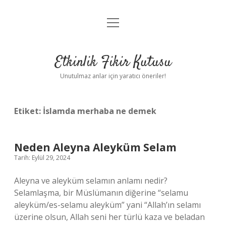
menüyü
Anasayfa
aç
Gizlilik Politikası
Etkinlik Fikir Kutusu
Yasal Uyarı
Unutulmaz anlar için yaratıcı öneriler!
Hakkımızda
Etiket:
İslamda merhaba ne demek
Neden Aleyna Aleyküm Selam
Tarih: Eylül 29, 2024
Aleyna ve aleyküm selamın anlamı nedir?
Selamlaşma, bir Müslümanın diğerine “selamu
aleyküm/es-selamu aleyküm” yani “Allah’ın selamı
üzerine olsun, Allah seni her türlü kaza ve beladan