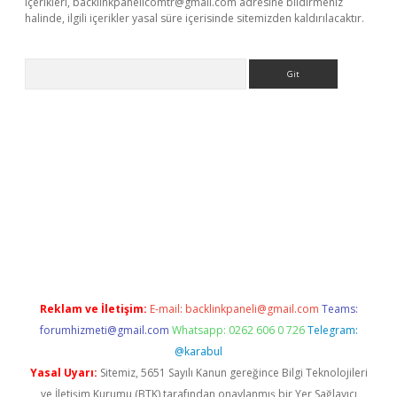
içerikleri,
backlinkpanelicomtr@gmail.com
adresine bildirmeniz
halinde, ilgili içerikler yasal süre içerisinde sitemizden kaldırılacaktır.
Arama
ino
Reklam ve İletişim:
E-mail:
backlinkpaneli@gmail.com
Teams:
forumhizmeti@gmail.com
Whatsapp: 0262 606 0 726
Telegram:
@karabul
Yasal Uyarı:
Sitemiz, 5651 Sayılı Kanun gereğince Bilgi Teknolojileri
ve İletişim Kurumu (BTK) tarafından onaylanmış bir Yer Sağlayıcı