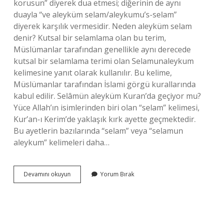
korusun” diyerek dua etmesi; diğerinin de aynı
duayla “ve aleyküm selam/aleykumu’s-selam”
diyerek karşılık vermesidir. Neden aleyküm selam
denir? Kutsal bir selamlama olan bu terim,
Müslümanlar tarafından genellikle aynı derecede
kutsal bir selamlama terimi olan Selamunaleykum
kelimesine yanıt olarak kullanılır. Bu kelime,
Müslümanlar tarafından İslami görgü kurallarında
kabul edilir. Selâmün aleyküm Kuran’da geçiyor mu?
Yüce Allah’ın isimlerinden biri olan “selam” kelimesi,
Kur’an-ı Kerim’de yaklaşık kırk ayette geçmektedir.
Bu ayetlerin bazılarında “selam” veya “selamun
aleykum” kelimeleri daha…
Neden
Devamını okuyun
Yorum Bırak
Aleyna
Aleyküm
Selam