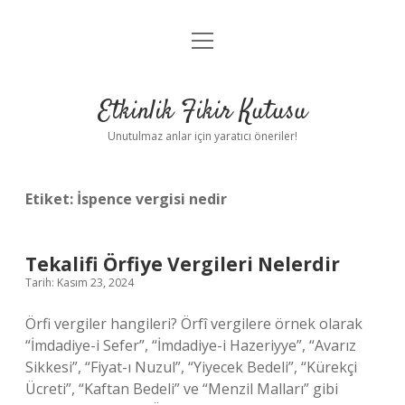
menüyü
Anasayfa
aç
Gizlilik Politikası
Etkinlik Fikir Kutusu
Yasal Uyarı
Unutulmaz anlar için yaratıcı öneriler!
Hakkımızda
Etiket:
İspence vergisi nedir
Tekalifi Örfiye Vergileri Nelerdir
Tarih: Kasım 23, 2024
Örfi vergiler hangileri? Örfî vergilere örnek olarak
“İmdadiye-i Sefer”, “İmdadiye-i Hazeriyye”, “Avarız
Sikkesi”, “Fiyat-ı Nuzul”, “Yiyecek Bedeli”, “Kürekçi
Ücreti”, “Kaftan Bedeli” ve “Menzil Malları” gibi