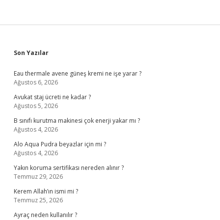
Sidebar
Son Yazılar
Eau thermale avene güneş kremi ne işe yarar ?
Ağustos 6, 2026
Avukat staj ücreti ne kadar ?
Ağustos 5, 2026
B sınıfı kurutma makinesi çok enerji yakar mı ?
Ağustos 4, 2026
Alo Aqua Pudra beyazlar için mi ?
Ağustos 4, 2026
Yakın koruma sertifikası nereden alınır ?
Temmuz 29, 2026
Kerem Allah’ın ismi mi ?
Temmuz 25, 2026
Ayraç neden kullanılır ?