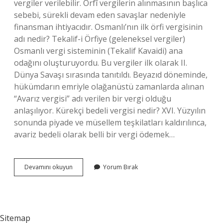
vergiler verilebilir. Örfî vergilerin alınmasının başlıca
sebebi, sürekli devam eden savaşlar nedeniyle
finansman ihtiyacıdır. Osmanlı’nın ilk örfi vergisinin
adı nedir? Tekalif-i Örfiye (geleneksel vergiler)
Osmanlı vergi sisteminin (Tekalif Kavaidi) ana
odağını oluşturuyordu. Bu vergiler ilk olarak II.
Dünya Savaşı sırasında tanıtıldı. Beyazıd döneminde,
hükümdarın emriyle olağanüstü zamanlarda alınan
“Avarız vergisi” adı verilen bir vergi olduğu
anlaşılıyor. Kürekçi bedeli vergisi nedir? XVI. Yüzyılın
sonunda piyade ve müsellem teşkilatları kaldırılınca,
avariz bedeli olarak belli bir vergi ödemek…
Tekalifi
Devamını okuyun
Yorum Bırak
Örfiye
Vergileri
Nelerdir
Sitemap