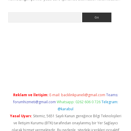
Arama
ino
Reklam ve İletişim:
E-mail:
backlinkpaneli@gmail.com
Teams:
forumhizmeti@gmail.com
Whatsapp: 0262 606 0 726
Telegram:
@karabul
Yasal Uyarı:
Sitemiz, 5651 Sayılı Kanun gereğince Bilgi Teknolojileri
ve İletişim Kurumu (BTK) tarafından onaylanmış bir Yer Sağlayıcı
olarak hizmet vermektedir. Bu nedenle, sitedeki içerikleri proaktif