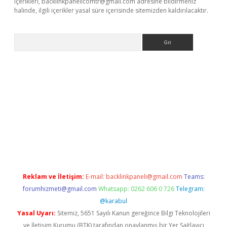
içerikleri,
backlinkpanelicomtr@gmail.com
adresine bildirmeniz
halinde, ilgili içerikler yasal süre içerisinde sitemizden kaldırılacaktır.
Arama
ino
Reklam ve İletişim:
E-mail:
backlinkpaneli@gmail.com
Teams:
forumhizmeti@gmail.com
Whatsapp: 0262 606 0 726
Telegram:
@karabul
Yasal Uyarı:
Sitemiz, 5651 Sayılı Kanun gereğince Bilgi Teknolojileri
ve İletişim Kurumu (BTK) tarafından onaylanmış bir Yer Sağlayıcı