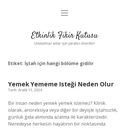
menüyü
Anasayfa
aç
Gizlilik Politikası
Etkinlik Fikir Kutusu
Yasal Uyarı
Unutulmaz anlar için yaratıcı öneriler!
Hakkımızda
Etiket:
İştah için hangi bölüme gidilir
Yemek Yememe Isteği Neden Olur
Tarih: Aralık 15, 2024
Bir insan neden yemek yemek istemez? Klinik
olarak, anoreksiya veya diğer bir deyişle iştahsızlık,
günlük gıda alımında azalma ile karakterizedir.
Neredeyse herkesin hayatının bir noktasında