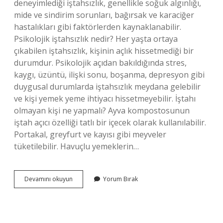
deneyimlediği iştahsızlık, genellikle soğuk algınlığı,
mide ve sindirim sorunları, bağırsak ve karaciğer
hastalıkları gibi faktörlerden kaynaklanabilir.
Psikolojik iştahsızlık nedir? Her yaşta ortaya
çıkabilen iştahsızlık, kişinin açlık hissetmediği bir
durumdur. Psikolojik açıdan bakıldığında stres,
kaygı, üzüntü, ilişki sonu, boşanma, depresyon gibi
duygusal durumlarda iştahsızlık meydana gelebilir
ve kişi yemek yeme ihtiyacı hissetmeyebilir. İştahı
olmayan kişi ne yapmalı? Ayva kompostosunun
iştah açıcı özelliği tatlı bir içecek olarak kullanılabilir.
Portakal, greyfurt ve kayısı gibi meyveler
tüketilebilir. Havuçlu yemeklerin…
Yemek
Devamını okuyun
Yorum Bırak
Yememe
Isteği
Neden
Olur