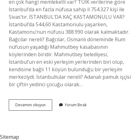
en çok hangi memleketli var? TÜİK verilerine göre
İstanbul’da en fazla nüfusa sahip il 754.327 kişi ile
Sivas’tır. İSTANBUL’DA KAÇ KASTAMONULU VAR?
İstanbul’da 544,60 Kastamonulu yaşarken,
Kastamonu’nun nüfusu 388.990 olarak kalmaktadır.
Bağcılar nereli? Bağcılar, Osmanlı döneminde Rum
nüfusun yaşadığı Mahmutbey kasabasının
köylerinden biridir. Mahmutbey belediyesi,
İstanbul’un en eski yerleşim yerlerinden biri olup,
kendisine bağlı 11 köyün bulunduğu bir yerleşim
merkeziydi. İstanbullular nereli? Adanalı pamuk işçisi
bir çiftin yedinci çocuğu olarak…
Bağcılarda
Devamını okuyun
Yorum Bırak
En
Çok
Nereli
Sitemap