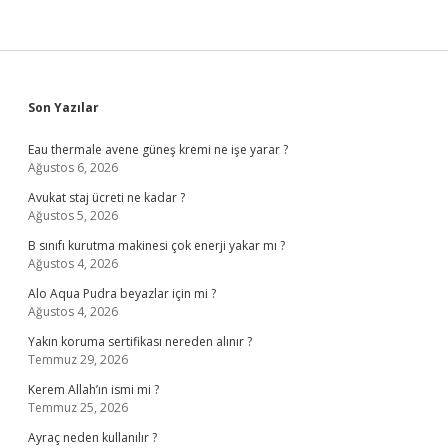
Sidebar
Son Yazılar
Eau thermale avene güneş kremi ne işe yarar ?
Ağustos 6, 2026
Avukat staj ücreti ne kadar ?
Ağustos 5, 2026
B sınıfı kurutma makinesi çok enerji yakar mı ?
Ağustos 4, 2026
Alo Aqua Pudra beyazlar için mi ?
Ağustos 4, 2026
Yakın koruma sertifikası nereden alınır ?
Temmuz 29, 2026
Kerem Allah’ın ismi mi ?
Temmuz 25, 2026
Ayraç neden kullanılır ?