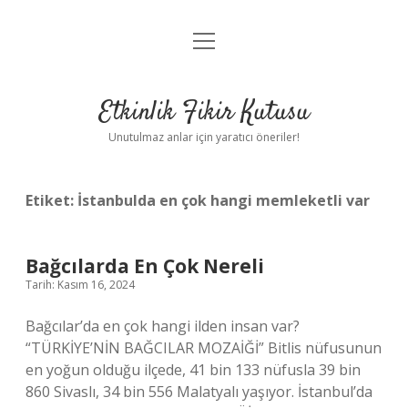
menüyü
Anasayfa
aç
Gizlilik Politikası
Etkinlik Fikir Kutusu
Yasal Uyarı
Unutulmaz anlar için yaratıcı öneriler!
Hakkımızda
Etiket:
İstanbulda en çok hangi memleketli var
Bağcılarda En Çok Nereli
Tarih: Kasım 16, 2024
Bağcılar’da en çok hangi ilden insan var?
“TÜRKİYE’NİN BAĞCILAR MOZAİĞİ” Bitlis nüfusunun
en yoğun olduğu ilçede, 41 bin 133 nüfusla 39 bin
860 Sivaslı, 34 bin 556 Malatyalı yaşıyor. İstanbul’da