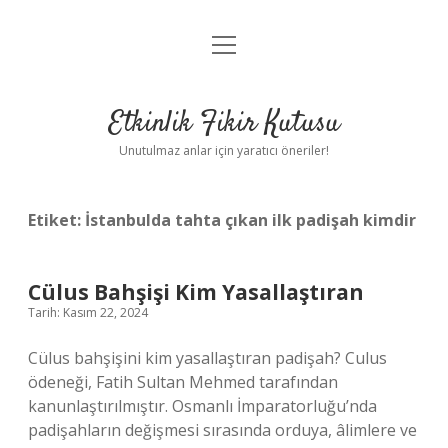
menüyü
Anasayfa
aç
Gizlilik Politikası
Etkinlik Fikir Kutusu
Yasal Uyarı
Unutulmaz anlar için yaratıcı öneriler!
Hakkımızda
Etiket:
İstanbulda tahta çıkan ilk padişah kimdir
Cülus Bahşişi Kim Yasallaştıran
Tarih: Kasım 22, 2024
Cülus bahşişini kim yasallaştıran padişah? Culus
ödeneği, Fatih Sultan Mehmed tarafından
kanunlaştırılmıştır. Osmanlı İmparatorluğu’nda
padişahların değişmesi sırasında orduya, âlimlere ve