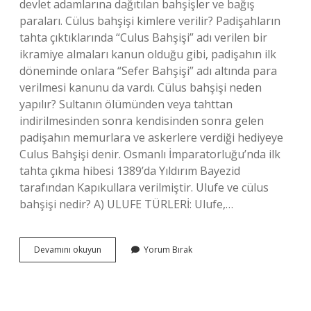
devlet adamlarına dağıtılan bahşişler ve bağış
paraları. Cülus bahşişi kimlere verilir? Padişahların
tahta çıktıklarında “Culus Bahşişi” adı verilen bir
ikramiye almaları kanun olduğu gibi, padişahın ilk
döneminde onlara “Sefer Bahşişi” adı altında para
verilmesi kanunu da vardı. Cülus bahşişi neden
yapılır? Sultanın ölümünden veya tahttan
indirilmesinden sonra kendisinden sonra gelen
padişahın memurlara ve askerlere verdiği hediyeye
Culus Bahşişi denir. Osmanlı İmparatorluğu’nda ilk
tahta çıkma hibesi 1389’da Yıldırım Bayezid
tarafından Kapıkullara verilmiştir. Ulufe ve cülus
bahşişi nedir? A) ULUFE TÜRLERİ: Ulufe,…
Cülus
Devamını okuyun
Yorum Bırak
Bahşişi
Kim
Yasallaştıran