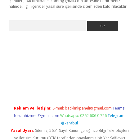
içerikleri,
backlinkpanelicomtr@gmail.com
adresine bildirmeniz
halinde, ilgili içerikler yasal süre içerisinde sitemizden kaldırılacaktır.
Arama
ino
Reklam ve İletişim:
E-mail:
backlinkpaneli@gmail.com
Teams:
forumhizmeti@gmail.com
Whatsapp: 0262 606 0 726
Telegram:
@karabul
Yasal Uyarı:
Sitemiz, 5651 Sayılı Kanun gereğince Bilgi Teknolojileri
ve İletişim Kurumu (BTK) tarafından onaylanmış bir Yer Sağlayıcı