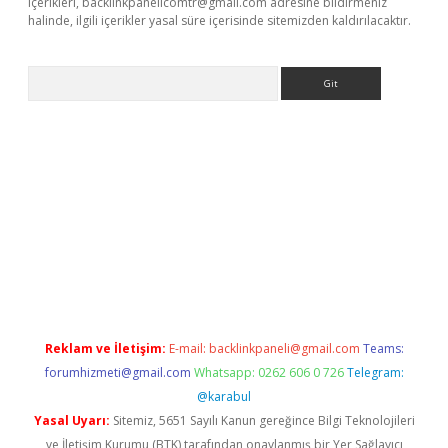
içerikleri,
backlinkpanelicomtr@gmail.com
adresine bildirmeniz
halinde, ilgili içerikler yasal süre içerisinde sitemizden kaldırılacaktır.
Arama
sino
Reklam ve İletişim:
E-mail:
backlinkpaneli@gmail.com
Teams:
forumhizmeti@gmail.com
Whatsapp: 0262 606 0 726
Telegram:
@karabul
Yasal Uyarı:
Sitemiz, 5651 Sayılı Kanun gereğince Bilgi Teknolojileri
ve İletişim Kurumu (BTK) tarafından onaylanmış bir Yer Sağlayıcı