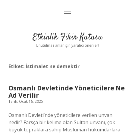
menüyü
Anasayfa
aç
Gizlilik Politikası
Etkinlik Fikir Kutusu
Yasal Uyarı
Unutulmaz anlar için yaratıcı öneriler!
Hakkımızda
Etiket:
İstimalet ne demektir
Osmanlı Devletinde Yöneticilere Ne
Ad Verilir
Tarih: Ocak 16, 2025
Osmanlı Devleti’nde yöneticilere verilen unvan
nedir? Farsça bir kelime olan Sultan unvanı, çok
büyük topraklara sahip Müslüman hükümdarlara