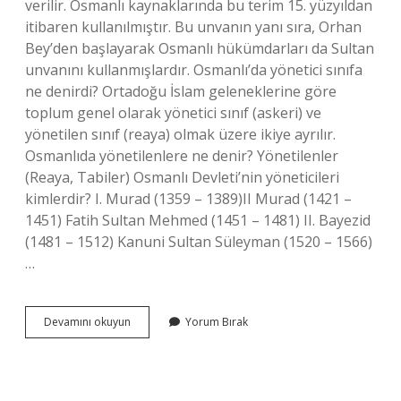
verilir. Osmanlı kaynaklarında bu terim 15. yüzyıldan
itibaren kullanılmıştır. Bu unvanın yanı sıra, Orhan
Bey’den başlayarak Osmanlı hükümdarları da Sultan
unvanını kullanmışlardır. Osmanlı’da yönetici sınıfa
ne denirdi? Ortadoğu İslam geleneklerine göre
toplum genel olarak yönetici sınıf (askeri) ve
yönetilen sınıf (reaya) olmak üzere ikiye ayrılır.
Osmanlıda yönetilenlere ne denir? Yönetilenler
(Reaya, Tabiler) Osmanlı Devleti’nin yöneticileri
kimlerdir? I. Murad (1359 – 1389)II Murad (1421 –
1451) Fatih Sultan Mehmed (1451 – 1481) II. Bayezid
(1481 – 1512) Kanuni Sultan Süleyman (1520 – 1566)
…
Osmanlı
Devamını okuyun
Yorum Bırak
Devletinde
Yöneticilere
Ne
Ad