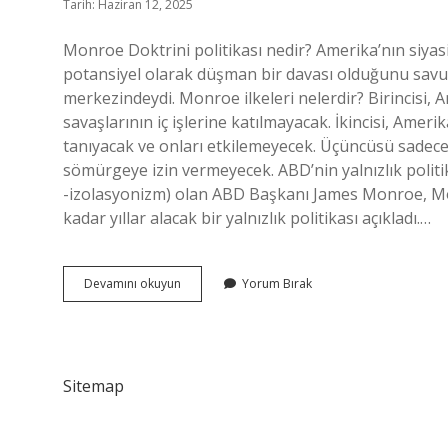
Tarih: Haziran 12, 2025
Monroe Doktrini politikası nedir? Amerika’nın siyas
potansiyel olarak düşman bir davası olduğunu savun
merkezindeydi. Monroe ilkeleri nelerdir? Birincisi, A
savaşlarının iç işlerine katılmayacak. İkincisi, Ameri
tanıyacak ve onları etkilemeyecek. Üçüncüsü sadece
sömürgeye izin vermeyecek. ABD’nin yalnızlık politikas
-izolasyonizm) olan ABD Başkanı James Monroe, Mon
kadar yıllar alacak bir yalnızlık politikası açıkladı.…
Monroe
Devamını okuyun
Yorum Bırak
Doktrini
Nedir
12
Sınıf
Sitemap