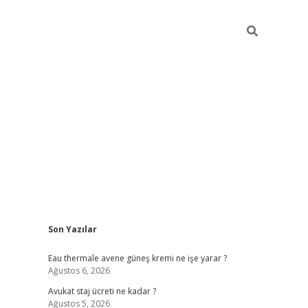
Sidebar
Son Yazılar
vdcasino
Eau thermale avene güneş kremi ne işe yarar ?
Ağustos 6, 2026
Avukat staj ücreti ne kadar ?
Ağustos 5, 2026