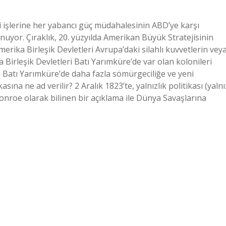
i işlerine her yabancı güç müdahalesinin ABD’ye karşı
uyor. Çıraklık, 20. yüzyılda Amerikan Büyük Stratejisinin
merika Birleşik Devletleri Avrupa’daki silahlı kuvvetlerin vey
ka Birleşik Devletleri Batı Yarımküre’de var olan kolonileri
 Batı Yarımküre’de daha fazla sömürgeciliğe ve yeni
ına ne ad verilir? 2 Aralık 1823’te, yalnızlık politikası (yalnı
roe olarak bilinen bir açıklama ile Dünya Savaşlarına